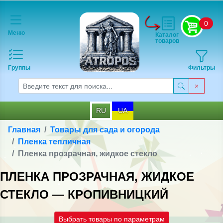
0
Меню
Каталог
товаров
Группы
Фильтры
RU
UA
Главная
Товары для сада и огорода
Пленка тепличная
Пленка прозрачная, жидкое стекло
ПЛЕНКА ПРОЗРАЧНАЯ, ЖИДКОЕ
СТЕКЛО — КРОПИВНИЦКИЙ
Выбрать товары по параметрам