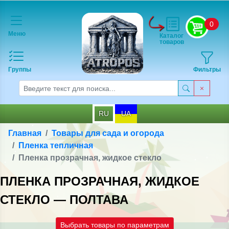
0
Меню
Каталог
товаров
Группы
Фильтры
RU
UA
Главная
Товары для сада и огорода
Пленка тепличная
Пленка прозрачная, жидкое стекло
ПЛЕНКА ПРОЗРАЧНАЯ, ЖИДКОЕ
СТЕКЛО — ПОЛТАВА
Выбрать товары по параметрам