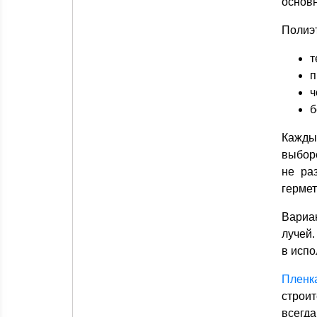
основн
Полиэт
т
п
ч
б
Кажды
выборе
не ра
гермет
Вариа
лучей.
в испо
Пленк
строит
всегда