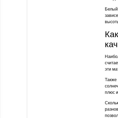
Белый 
завис
высоты
Ка
кач
Наибо
считае
эти ма
Также
солне
плюс и
Сколь
разнов
позвол