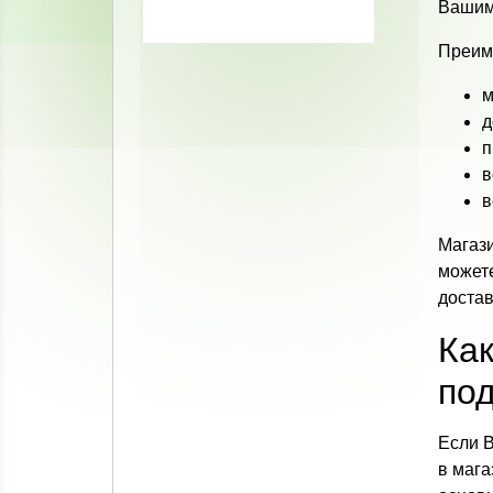
Вашим
Преиму
м
д
п
в
в
Магаз
можете
достав
Ка
по
Если 
в мага