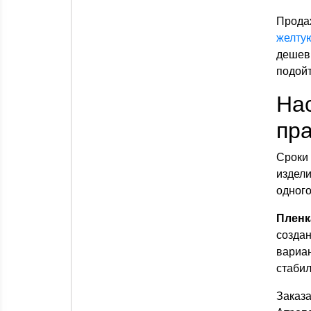
Прода
желту
дешев
подойт
На
пра
Сроки
издели
одного
Пленк
созда
вариа
стабил
Заказ