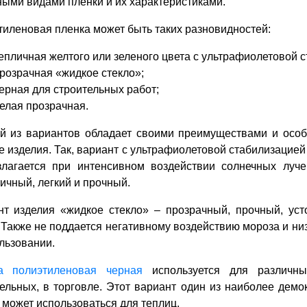
ыми видами пленки и их характеристиками.
иленовая пленка может быть таких разновидностей:
епличная желтого или зеленого цвета с ультрафиолетовой 
розрачная «жидкое стекло»;
ерная для строительных работ;
елая прозрачная.
й из вариантов обладает своими преимуществами и особе
 изделия. Так, вариант с ультрафиолетовой стабилизацией 
злагается при интенсивном воздействии солнечных луче
ичный, легкий и прочный.
нт изделия «жидкое стекло» – прозрачный, прочный, уст
 Также не поддается негативному воздействию мороза и ни
льзовании.
а полиэтиленовая черная
используется для различны
ельных, в торговле. Этот вариант один из наиболее демок
 может использоваться для теплиц.