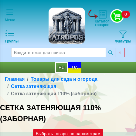
0
Меню
Каталог
товаров
Группы
Фильтры
RU
UA
Главная
Товары для сада и огорода
Сетка затеняющая
Сетка затеняющая 110% (заборная)
СЕТКА ЗАТЕНЯЮЩАЯ 110%
(ЗАБОРНАЯ)
Выбрать товары по параметрам