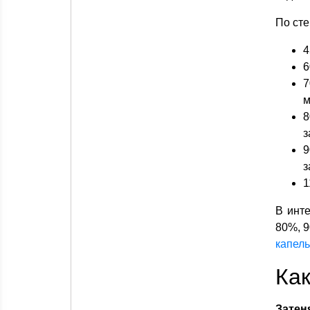
По сте
4
6
7
м
8
з
9
з
1
В инт
80%, 9
капель
Как
Затен