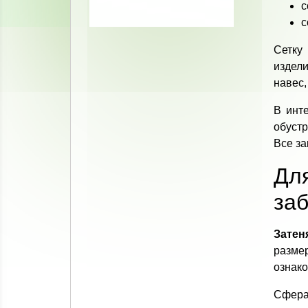
с
с
Сетку
издели
навес,
В инт
обуст
Все за
Для
за
Затен
разме
ознако
Сфера