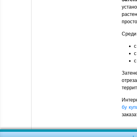
устан
расте
просто
Среди 
с
с
с
Затене
отреза
террит
Интерн
бу куп
заказа