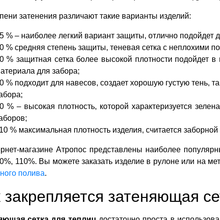
пени затенения различают такие варианты изделий:
5 % – наиболее легкий вариант защиты, отлично подойдет д
0 % средняя степень защиты, теневая сетка с неплохими п
0 % защитная сетка более высокой плотности подойдет в 
атериала для забора;
0 % подходит для навесов, создает хорошую густую тень, т
абора;
0 % – высокая плотность, которой характеризуется зеленая
аборов;
10 % максимальная плотность изделия, считается заборной 
ернет-магазине Атропос представлены наиболее популярн
0%, 110%. Вы можете заказать изделие в рулоне или на ме
ного полива
.
 закрепляется затеняющая се
яющая сетка для теплиц
достаточно проста в использова