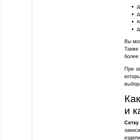
д
д
к
д
Вы мож
Также
более
При за
котор
выбора
Как
и к
Сетку
зависи
издели