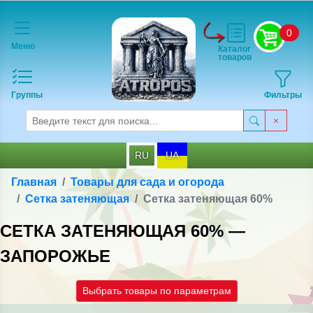
0
Меню
Каталог
товаров
Группы
Фильтры
RU
UA
Главная
Товары для сада и огорода
Сетка затеняющая
Сетка затеняющая 60%
СЕТКА ЗАТЕНЯЮЩАЯ 60% —
ЗАПОРОЖЬЕ
Выбрать товары по параметрам