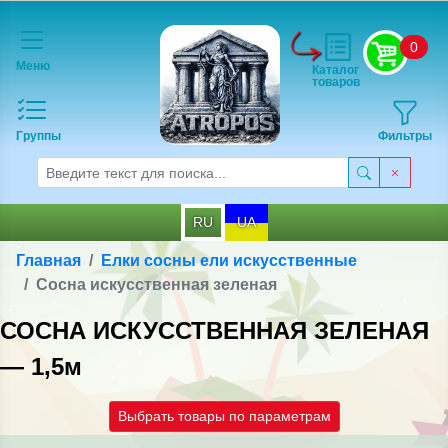
0
Меню
Каталог
товаров
Группы
Фильтры
RU
UA
Главная
Елки сосны ели искусственные
Сосна искусственная зеленая
СОСНА ИСКУССТВЕННАЯ ЗЕЛЕНАЯ
— 1,5м
Выбрать товары по параметрам