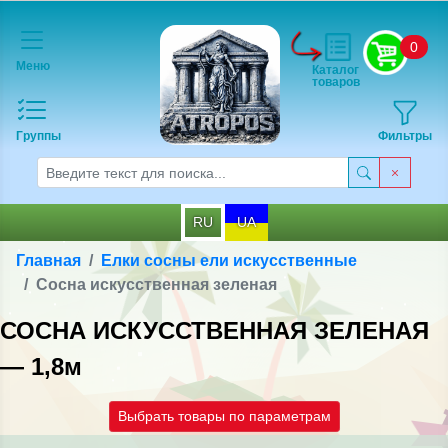
0
Меню
Каталог
товаров
Группы
Фильтры
RU
UA
Главная
Елки сосны ели искусственные
Сосна искусственная зеленая
СОСНА ИСКУССТВЕННАЯ ЗЕЛЕНАЯ
— 1,8м
Выбрать товары по параметрам