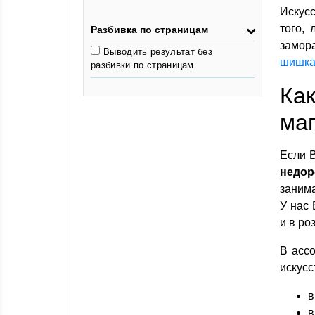
Искусс
того, 
Разбивка по страницам
замор
Выводить результат без
шишк
разбивки по страницам
Ка
ма
Если 
недор
заним
У нас
и в ро
В асс
искусс
в
в