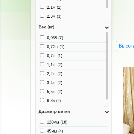
2,1м
(1)
2,3м
(3)
2,5м
(3)
Вес (кг)
3,0м
(3)
0,038
(7)
Высота
0,72кг
(1)
0,7кг
(1)
1,1кг
(2)
2,2кг
(2)
3.4кг
(2)
5,5кг
(2)
6.85
(2)
8кг
(2)
Диаметр ветки
120мм
(18)
45мм
(4)