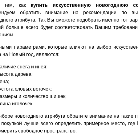
д тем, как
купить искусственную новогоднюю с
ендуем обратить внимание на рекомендации по вы
днего атрибута. Так Вы сможете подобрать именно тот вар
ый больше всего будет соответствовать Вашим требован
аниям.
ными параметрами, которые влияют на выбор искусстве
 на Новый год, являются:
аличие снега и инея;
ысота дерева;
ена;
устота еловых веточек;
азмеры и количество шишек;
лина иголочек.
боре новогоднего атрибута обратите внимание на такие п
покупкой лучше всего определить примерное место, где 
змерить свободное пространство.