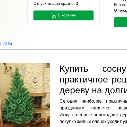
Отпуск товара кратно:
1
Кол-во
Отпуск
В корзину
 2,0м
Купить сосн
практичное ре
дереву на долг
Сегодня наиболее практичн
праздникам является р
Искусственные новогодние дер
покупка живых елочек уходит у