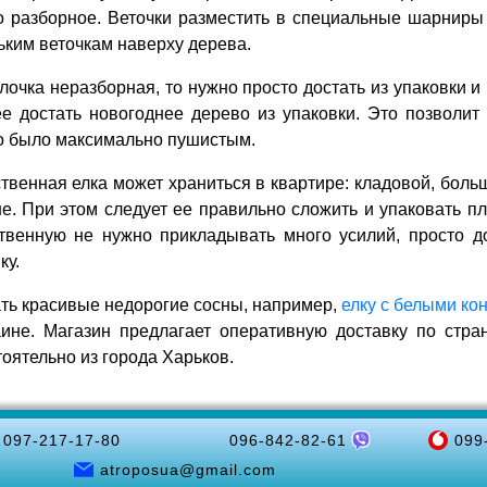
о разборное. Веточки разместить в специальные шарниры 
ким веточкам наверху дерева.
лочка неразборная, то нужно просто достать из упаковки 
е достать новогоднее дерево из упаковки. Это позволит
о было максимально пушистым.
твенная елка может храниться в квартире: кладовой, боль
е. При этом следует ее правильно сложить и упаковать п
ственную не нужно прикладывать много усилий, просто д
ку.
ть красивые недорогие сосны, например,
елку с белыми ко
аине. Магазин предлагает оперативную доставку по стра
оятельно из города Харьков.
097-217-17-80
096-842-82-61
099
atroposua@gmail.com