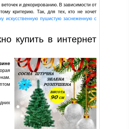
веточек и декорированию. В зависимости от
тому критерию. Так, для тех, кто не хочет
ну искусственную пушистую заснеженную с
но купить в интернет
зине
торая
енам.
оптом
одних
;