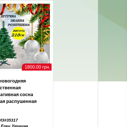
1800.00 грн.
новогодняя
сственная
ативная сосна
ная распушенная
ИЗ#35317
:
Елки Украина