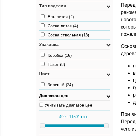
Пере
Тип изделия
реком
Ель литая
(2)
нового
Сосна литая
(4)
котор
пожел
Сосна ствольная
(18)
Упаковка
Основ
дерева
Коробка
(16)
Пакет
(8)
н
в
Цвет
ц
Зеленый
(24)
г
р
Диапазон цен
д
Учитывать диапазон цен
При вы
Перед 
чего и