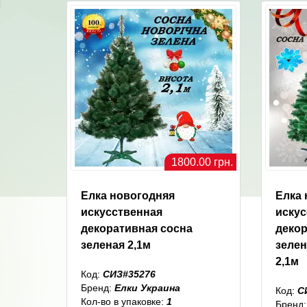
1800.00 грн.
Елка новогодняя
Елка 
искусственная
иску
декоративная сосна
декор
зеленая 2,1м
зеле
2,1м
Код:
СИЗ#35276
Бренд:
Елки Украина
Код:
С
Кол-во в упаковке:
1
Бренд