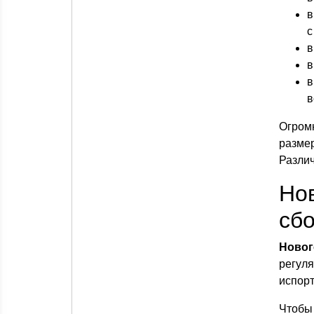
в
с
в
в
в
в
Огром
размер
Различ
Но
сб
Новог
регуля
испорт
Чтобы 