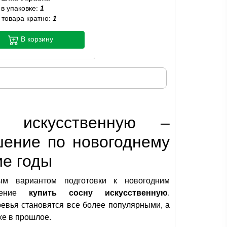
 в упаковке:
1
 товара кратно:
1
В корзину
у искусственную –
шение по новогоднему
ие годы
ым вариантом подготовки к новогодним
ешение
купить сосну искусственную
.
евья становятся все более популярными, а
же в прошлое.