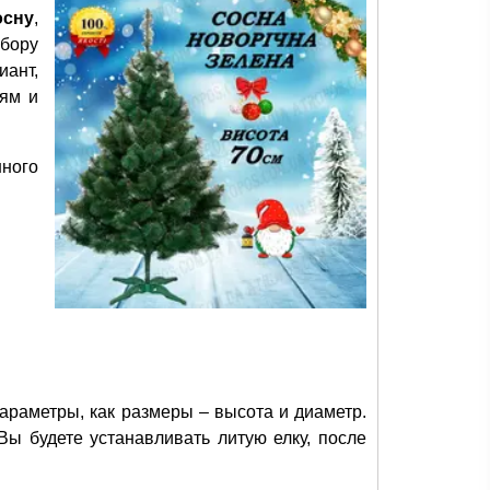
осну
,
бору
иант,
иям и
нного
араметры, как размеры – высота и диаметр.
Вы будете устанавливать литую елку, после