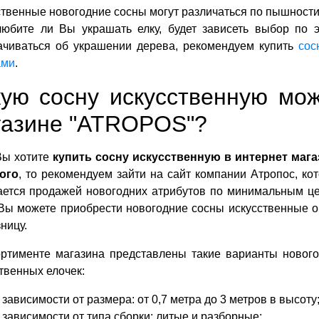
твенные новогодние сосны могут различаться по пышности 
любите ли Вы украшать елку, будет зависеть выбор по э
ачиваться об украшении дерева, рекомендуем купить
сос
ами
.
кую сосну искусственную мож
газине "ATROPOS"?
Вы хотите
купить сосну искусственную в интернет мага
ого
, то рекомендуем зайти на сайт компании Атропос, ко
ается продажей новогодних атрибутов по минимальным ц
 Вы можете приобрести новогодние сосны искусственные 
зницу.
ортименте магазина представлены такие варианты новог
твенных елочек:
 зависимости от размера: от 0,7 метра до 3 метров в высоту
 зависимости от типа сборки: литые и разборные;