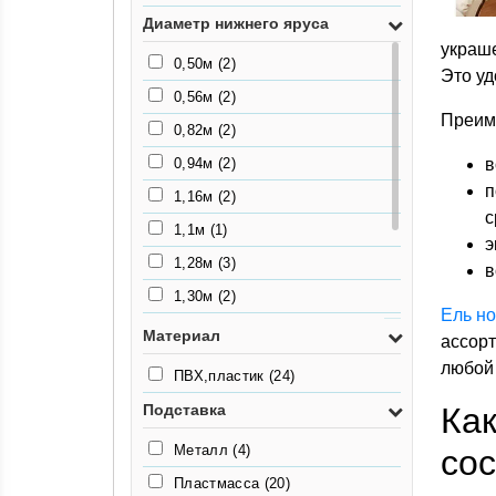
Диаметр нижнего яруса
украше
0,50м
(2)
Это уд
0,56м
(2)
Преиму
0,82м
(2)
0,94м
(2)
в
п
1,16м
(2)
с
1,1м
(1)
э
1,28м
(3)
в
1,30м
(2)
Ель но
1,44м
(1)
Материал
ассор
1,54м
(2)
любой 
ПВХ,пластик
(24)
1,6м
(1)
Подставка
Ка
1,75м
(1)
Металл
(4)
со
Пластмасса
(20)