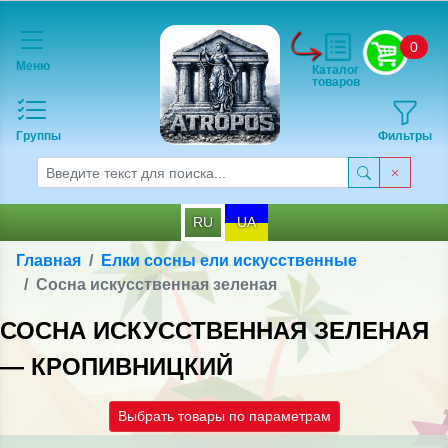
0
Меню
Каталог
товаров
Группы
Фильтры
RU
UA
Главная
Елки сосны ели искусственные
Сосна искусственная зеленая
СОСНА ИСКУССТВЕННАЯ ЗЕЛЕНАЯ
— КРОПИВНИЦКИЙ
Выбрать товары по параметрам