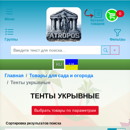
0
Меню
Каталог
товаров
Группы
Фильтры
RU
UA
Главная
Товары для сада и огорода
Тенты укрывные
ТЕНТЫ УКРЫВНЫЕ
Выбрать товары по параметрам
Сортировка результатов поиска