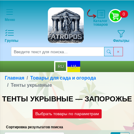
0
Меню
Каталог
товаров
Группы
Фильтры
RU
UA
Главная
Товары для сада и огорода
Тенты укрывные
ТЕНТЫ УКРЫВНЫЕ — ЗАПОРОЖЬЕ
Выбрать товары по параметрам
Сортировка результатов поиска