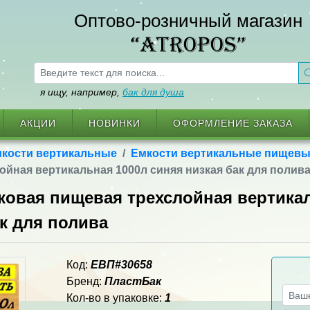
Оптово-розничный магазин
“ATROPOS”
я ищу, например,
бак для душа
АКЦИИ
НОВИНКИ
ОФОРМЛЕНИЕ ЗАКАЗА
кости вертикальные
Емкости вертикальные пищев
йная вертикальная 1000л синяя низкая бак для полив
ковая пищевая трехслойная вертика
к для полива
Код:
ЕВП#30658
Бренд:
ПластБак
Кол-во в упаковке:
1