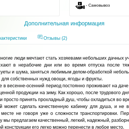
- Самовывоз
Дополнительная информация
актеристики
Отзывы
(2)
ногие люди мечтают стать хозяевами небольших дачных уч
ыхают в нерабочие дни или во время отпуска после тя
 суеты и шума, заняться любимым делом-обработкой небол
для собственных нужд овощи, ягоды и фрукты.
е в весенне-осенний период постоянно проживают на дач
енной продукции на зиму. Как хорошо, после трудового дн
 просто принять прохладный душ, чтобы охладиться во вр
 может сделать качественную кабинку для душа, и не в
а месте не говоря уже о сложности транспортировки. Пер
му мы предлагаем качественный, легкий, надежный, разборн
й конструкции его легко можно перенести в любое место.