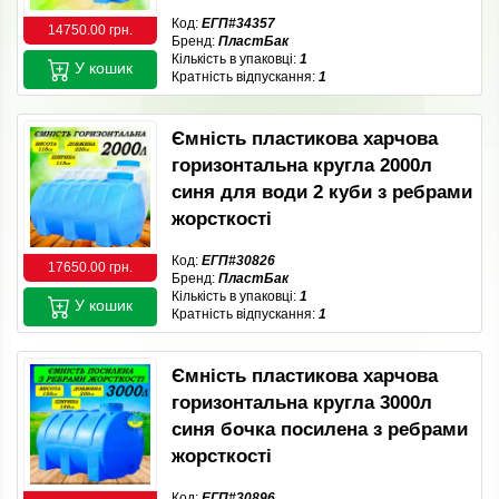
Код:
ЕГП#34357
14750.00 грн.
Бренд:
ПластБак
Кількість в упаковці:
1
У кошик
Кратність відпускання:
1
Ємність пластикова харчова
горизонтальна кругла 2000л
синя для води 2 куби з ребрами
жорсткості
Код:
ЕГП#30826
17650.00 грн.
Бренд:
ПластБак
Кількість в упаковці:
1
У кошик
Кратність відпускання:
1
Ємність пластикова харчова
горизонтальна кругла 3000л
синя бочка посилена з ребрами
жорсткості
Код:
ЕГП#30896