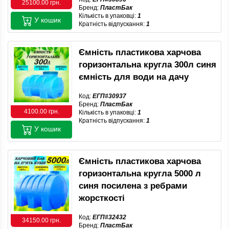
25100.00 грн.
Бренд:
ПластБак
Кількість в упаковці:
1
У кошик
Кратність відпускання:
1
Ємність пластикова харчова
горизонтальна кругла 300л синя
ємність для води на дачу
Код:
ЕГП#30937
Бренд:
ПластБак
4100.00 грн.
Кількість в упаковці:
1
Кратність відпускання:
1
У кошик
Ємність пластикова харчова
горизонтальна кругла 5000 л
синя посилена з ребрами
жорсткості
Код:
ЕГП#32432
34150.00 грн.
Бренд:
ПластБак