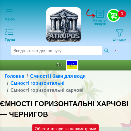
0
Меню
Каталог
товарів
Групи
Фільтри
RU
UA
Головна
Ємності і баки для води
Ємності горизонтальні
Ємності горизонтальні харчові
ЄМНОСТІ ГОРИЗОНТАЛЬНІ ХАРЧОВІ
— ЧЕРНИГОВ
Обрати товари за параметрами