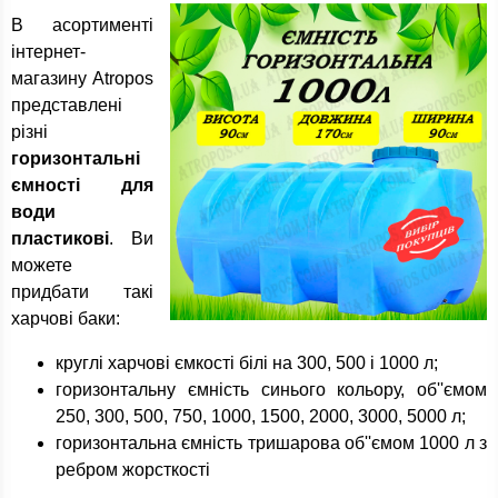
В асортименті
інтернет-
магазину Atropos
представлені
різні
горизонтальні
ємності для
води
пластикові
. Ви
можете
придбати такі
харчові баки:
круглі харчові ємкості білі на 300, 500 і 1000 л;
горизонтальну ємність синього кольору, об''ємом
250, 300, 500, 750, 1000, 1500, 2000, 3000, 5000 л;
горизонтальна ємність тришарова об''ємом 1000 л з
ребром жорсткості