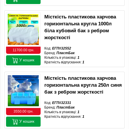
Місткість пластикова харчова
горизонтальна кругла 1000л
біла кубовий бак з ребром
жорсткості
Код:
ЕГП#32552
11700.00 грн.
Бренд:
ПластБак
Кількість в упаковці:
1
У кошик
Кратність відпускання:
1
Місткість пластикова харчова
горизонтальна кругла 250л синя
бак з ребром жорсткості
Код:
ЕГП#32331
Бренд:
ПластБак
3550.00 грн.
Кількість в упаковці:
1
Кратність відпускання:
1
У кошик