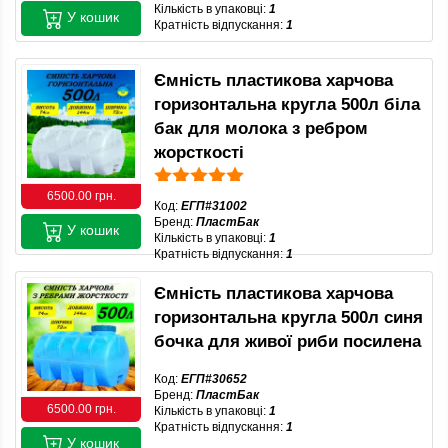
Кількість в упаковці:
1
У кошик
Кратність відпускання:
1
Ємність пластикова харчова
горизонтальна кругла 500л біла
бак для молока з ребром
жорсткості
6500.00 грн.
Код:
ЕГП#31002
Бренд:
ПластБак
У кошик
Кількість в упаковці:
1
Кратність відпускання:
1
Ємність пластикова харчова
горизонтальна кругла 500л синя
бочка для живої риби посилена
Код:
ЕГП#30652
Бренд:
ПластБак
6500.00 грн.
Кількість в упаковці:
1
Кратність відпускання:
1
У кошик