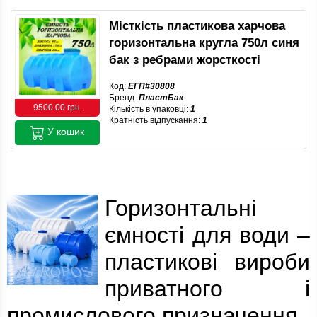
Місткість пластикова харчова
горизонтальна кругла 750л синя
бак з ребрами жорсткості
Код:
ЕГП#30808
Бренд:
ПластБак
9500.00 грн.
Кількість в упаковці:
1
Кратність відпускання:
1
У кошик
Горизонтальні
ємності для води –
пластикові вироби
приватного і
промислового призначення