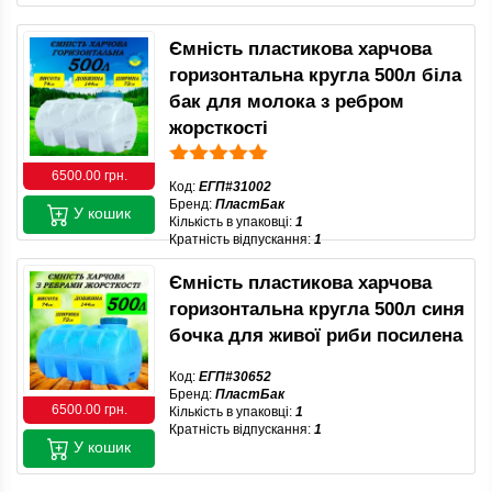
Ємність пластикова харчова
горизонтальна кругла 500л біла
бак для молока з ребром
жорсткості
6500.00 грн.
Код:
ЕГП#31002
Бренд:
ПластБак
У кошик
Кількість в упаковці:
1
Кратність відпускання:
1
Ємність пластикова харчова
горизонтальна кругла 500л синя
бочка для живої риби посилена
Код:
ЕГП#30652
Бренд:
ПластБак
6500.00 грн.
Кількість в упаковці:
1
Кратність відпускання:
1
У кошик