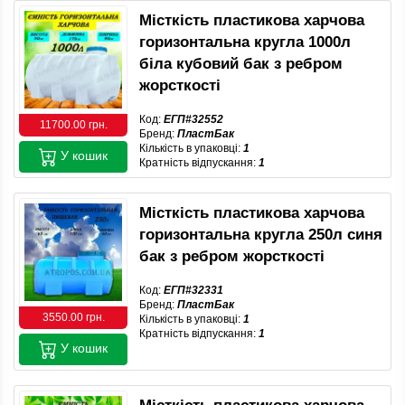
Місткість пластикова харчова
горизонтальна кругла 1000л
біла кубовий бак з ребром
жорсткості
Код:
ЕГП#32552
11700.00 грн.
Бренд:
ПластБак
Кількість в упаковці:
1
У кошик
Кратність відпускання:
1
Місткість пластикова харчова
горизонтальна кругла 250л синя
бак з ребром жорсткості
Код:
ЕГП#32331
Бренд:
ПластБак
3550.00 грн.
Кількість в упаковці:
1
Кратність відпускання:
1
У кошик