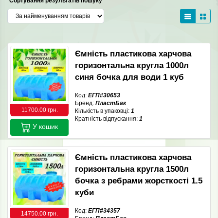
Сортування результатів пошуку
Ємність пластикова харчова
горизонтальна кругла 1000л
синя бочка для води 1 куб
Код:
ЕГП#30653
Бренд:
ПластБак
11700.00 грн.
Кількість в упаковці:
1
Кратність відпускання:
1
У кошик
Ємність пластикова харчова
горизонтальна кругла 1500л
бочка з ребрами жорсткості 1.5
куби
Код:
ЕГП#34357
14750.00 грн.