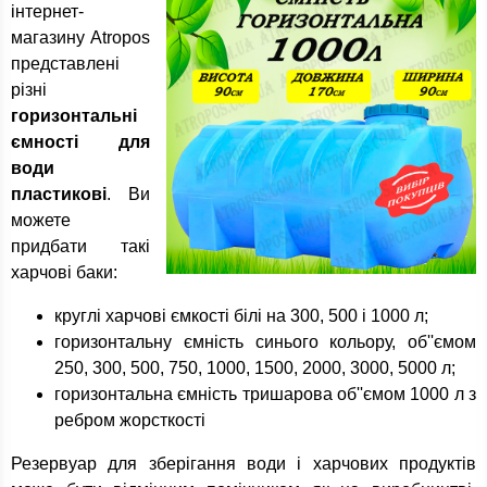
інтернет-
магазину Atropos
представлені
різні
горизонтальні
ємності для
води
пластикові
. Ви
можете
придбати такі
харчові баки:
круглі харчові ємкості білі на 300, 500 і 1000 л;
горизонтальну ємність синього кольору, об''ємом
250, 300, 500, 750, 1000, 1500, 2000, 3000, 5000 л;
горизонтальна ємність тришарова об''ємом 1000 л з
ребром жорсткості
Резервуар для зберігання води і харчових продуктів