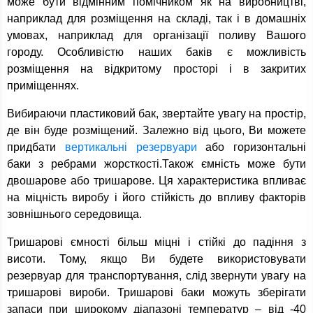
може бути відмінним помічником як на виробництві,
наприклад для розміщення на складі, так і в домашніх
умовах, наприклад для організації поливу Вашого
городу. Особливістю наших баків є можливість
розміщення на відкритому просторі і в закритих
приміщеннях.
Вибираючи пластиковий бак, звертайте увагу на простір,
де він буде розміщений. Залежно від цього, Ви можете
придбати
вертикальні резервуари
або горизонтальні
баки з ребрами жорсткості.Також ємність може бути
двошарове або тришарове. Ця характеристика впливає
на міцність виробу і його стійкість до впливу факторів
зовнішнього середовища.
Тришарові ємності більш міцні і стійкі до падіння з
висоти. Тому, якщо Ви будете використовувати
резервуар для транспортування, слід звернути увагу на
тришарові вироби. Тришарові баки можуть зберігати
запаси при широкому діапазоні температур – від -40