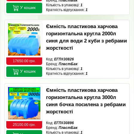
Бренд:
ПластБак
Кількість в упаковці:
1
У кошик
Кратність відпускання:
1
Ємність пластикова харчова
горизонтальна кругла 2000л
синя для води 2 куби з ребрами
жорсткості
Код:
ЕГП#30826
17650.00 грн.
Бренд:
ПластБак
Кількість в упаковці:
1
У кошик
Кратність відпускання:
1
Ємність пластикова харчова
горизонтальна кругла 3000л
синя бочка посилена з ребрами
жорсткості
Код:
ЕГП#30896
25100.00 грн.
Бренд:
ПластБак
Кількість в упаковці:
1