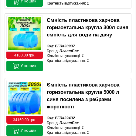
У кошик
Кратність відпускання:
1
Ємність пластикова харчова
горизонтальна кругла 300л синя
ємність для води на дачу
Код:
ЕГП#30937
Бренд:
ПластБак
4100.00 грн.
Кількість в упаковці:
1
Кратність відпускання:
1
У кошик
Ємність пластикова харчова
горизонтальна кругла 5000 л
синя посилена з ребрами
жорсткості
Код:
ЕГП#32432
34150.00 грн.
Бренд:
ПластБак
Кількість в упаковці:
1
У кошик
Кратність відпускання:
1