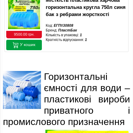
Місткість пластикова харчова
горизонтальна кругла 750л синя
бак з ребрами жорсткості
Код:
ЕГП#30808
Бренд:
ПластБак
9500.00 грн.
Кількість в упаковці:
1
Кратність відпускання:
1
У кошик
Горизонтальні
ємності для води –
пластикові вироби
приватного і
промислового призначення