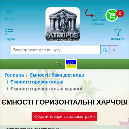
0
Меню
Каталог
товарів
Групи
Фільтри
RU
UA
Головна
Ємності і баки для води
Ємності горизонтальні
Ємності горизонтальні харчові
ЄМНОСТІ ГОРИЗОНТАЛЬНІ ХАРЧОВІ
Обрати товари за параметрами