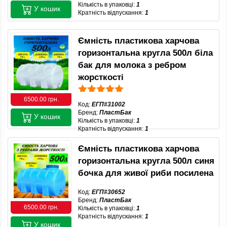
Кількість в упаковці:
1
У кошик
Кратність відпускання:
1
Ємність пластикова харчова
горизонтальна кругла 500л біла
бак для молока з ребром
жорсткості
6500.00 грн.
Код:
ЕГП#31002
Бренд:
ПластБак
У кошик
Кількість в упаковці:
1
Кратність відпускання:
1
Ємність пластикова харчова
горизонтальна кругла 500л синя
бочка для живої риби посилена
Код:
ЕГП#30652
Бренд:
ПластБак
6500.00 грн.
Кількість в упаковці:
1
Кратність відпускання:
1
У кошик