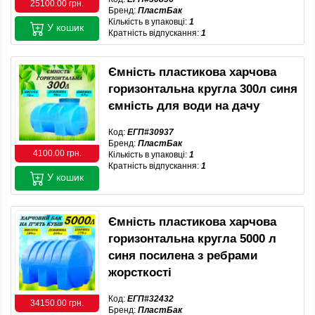
25100.00 грн.
Бренд:
ПластБак
Кількість в упаковці:
1
У кошик
Кратність відпускання:
1
Ємність пластикова харчова
горизонтальна кругла 300л синя
ємність для води на дачу
Код:
ЕГП#30937
Бренд:
ПластБак
4100.00 грн.
Кількість в упаковці:
1
Кратність відпускання:
1
У кошик
Ємність пластикова харчова
горизонтальна кругла 5000 л
синя посилена з ребрами
жорсткості
Код:
ЕГП#32432
34150.00 грн.
Бренд:
ПластБак