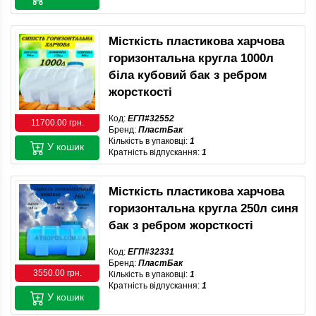
Місткість пластикова харчова
горизонтальна кругла 1000л
біла кубовий бак з ребром
жорсткості
Код:
ЕГП#32552
11700.00 грн.
Бренд:
ПластБак
Кількість в упаковці:
1
У кошик
Кратність відпускання:
1
Місткість пластикова харчова
горизонтальна кругла 250л синя
бак з ребром жорсткості
Код:
ЕГП#32331
Бренд:
ПластБак
3550.00 грн.
Кількість в упаковці:
1
Кратність відпускання:
1
У кошик