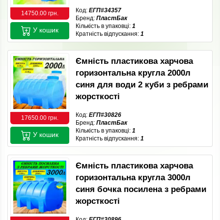
Код:
ЕГП#34357
14750.00 грн.
Бренд:
ПластБак
Кількість в упаковці:
1
У кошик
Кратність відпускання:
1
Ємність пластикова харчова
горизонтальна кругла 2000л
синя для води 2 куби з ребрами
жорсткості
Код:
ЕГП#30826
17650.00 грн.
Бренд:
ПластБак
Кількість в упаковці:
1
У кошик
Кратність відпускання:
1
Ємність пластикова харчова
горизонтальна кругла 3000л
синя бочка посилена з ребрами
жорсткості
Код:
ЕГП#30896