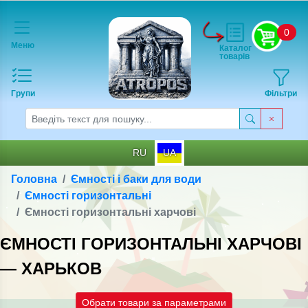
0
Меню
Каталог
товарів
Групи
Фільтри
RU
UA
Головна
Ємності і баки для води
Ємності горизонтальні
Ємності горизонтальні харчові
ЄМНОСТІ ГОРИЗОНТАЛЬНІ ХАРЧОВІ
— ХАРЬКОВ
Обрати товари за параметрами