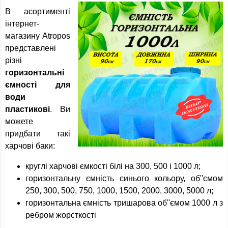
В асортименті
інтернет-
магазину Atropos
представлені
різні
горизонтальні
ємності для
води
пластикові
. Ви
можете
придбати такі
харчові баки:
круглі харчові ємкості білі на 300, 500 і 1000 л;
горизонтальну ємність синього кольору, об''ємом
250, 300, 500, 750, 1000, 1500, 2000, 3000, 5000 л;
горизонтальна ємність тришарова об''ємом 1000 л з
ребром жорсткості