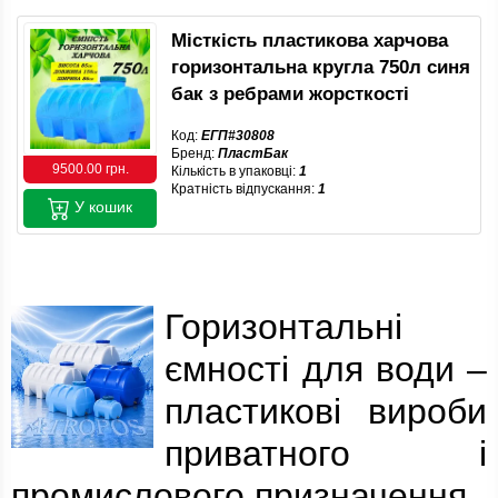
Місткість пластикова харчова
горизонтальна кругла 750л синя
бак з ребрами жорсткості
Код:
ЕГП#30808
Бренд:
ПластБак
9500.00 грн.
Кількість в упаковці:
1
Кратність відпускання:
1
У кошик
Горизонтальні
ємності для води –
пластикові вироби
приватного і
промислового призначення