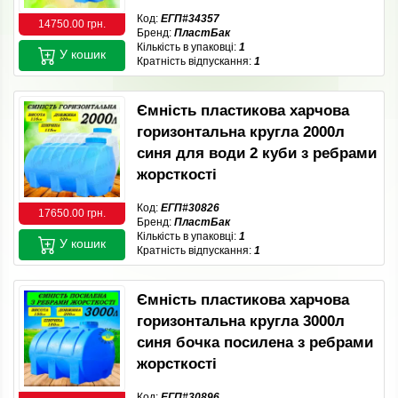
Код:
ЕГП#34357
14750.00 грн.
Бренд:
ПластБак
Кількість в упаковці:
1
У кошик
Кратність відпускання:
1
Ємність пластикова харчова
горизонтальна кругла 2000л
синя для води 2 куби з ребрами
жорсткості
Код:
ЕГП#30826
17650.00 грн.
Бренд:
ПластБак
Кількість в упаковці:
1
У кошик
Кратність відпускання:
1
Ємність пластикова харчова
горизонтальна кругла 3000л
синя бочка посилена з ребрами
жорсткості
Код:
ЕГП#30896