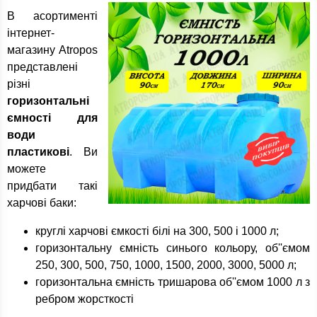
В асортименті
інтернет-
магазину Atropos
представлені
різні
горизонтальні
ємності для
води
пластикові
. Ви
можете
придбати такі
харчові баки:
круглі харчові ємкості білі на 300, 500 і 1000 л;
горизонтальну ємність синього кольору, об''ємом
250, 300, 500, 750, 1000, 1500, 2000, 3000, 5000 л;
горизонтальна ємність тришарова об''ємом 1000 л з
ребром жорсткості