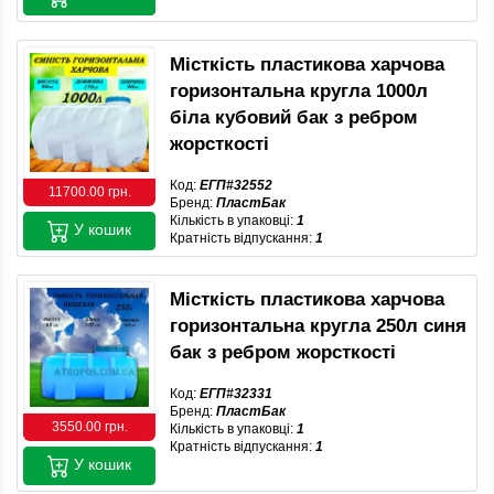
Місткість пластикова харчова
горизонтальна кругла 1000л
біла кубовий бак з ребром
жорсткості
Код:
ЕГП#32552
11700.00 грн.
Бренд:
ПластБак
Кількість в упаковці:
1
У кошик
Кратність відпускання:
1
Місткість пластикова харчова
горизонтальна кругла 250л синя
бак з ребром жорсткості
Код:
ЕГП#32331
Бренд:
ПластБак
3550.00 грн.
Кількість в упаковці:
1
Кратність відпускання:
1
У кошик