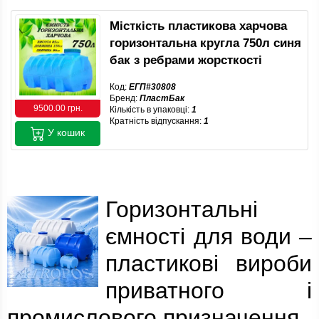
Місткість пластикова харчова
горизонтальна кругла 750л синя
бак з ребрами жорсткості
Код:
ЕГП#30808
Бренд:
ПластБак
9500.00 грн.
Кількість в упаковці:
1
Кратність відпускання:
1
У кошик
Горизонтальні
ємності для води –
пластикові вироби
приватного і
промислового призначення