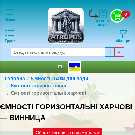
0
Меню
Каталог
товарів
Групи
Фільтри
RU
UA
Головна
Ємності і баки для води
Ємності горизонтальні
Ємності горизонтальні харчові
ЄМНОСТІ ГОРИЗОНТАЛЬНІ ХАРЧОВІ
— ВИННИЦА
Обрати товари за параметрами