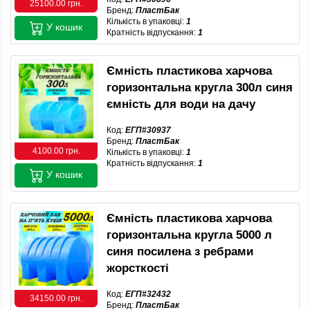
25100.00 грн.
Бренд:
ПластБак
Кількість в упаковці:
1
У кошик
Кратність відпускання:
1
Ємність пластикова харчова
горизонтальна кругла 300л синя
ємність для води на дачу
Код:
ЕГП#30937
Бренд:
ПластБак
4100.00 грн.
Кількість в упаковці:
1
Кратність відпускання:
1
У кошик
Ємність пластикова харчова
горизонтальна кругла 5000 л
синя посилена з ребрами
жорсткості
Код:
ЕГП#32432
34150.00 грн.
Бренд:
ПластБак