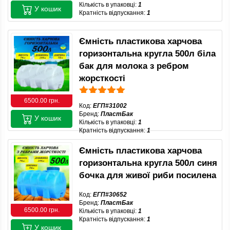
Кількість в упаковці:
1
У кошик
Кратність відпускання:
1
Ємність пластикова харчова
горизонтальна кругла 500л біла
бак для молока з ребром
жорсткості
6500.00 грн.
Код:
ЕГП#31002
Бренд:
ПластБак
У кошик
Кількість в упаковці:
1
Кратність відпускання:
1
Ємність пластикова харчова
горизонтальна кругла 500л синя
бочка для живої риби посилена
Код:
ЕГП#30652
Бренд:
ПластБак
6500.00 грн.
Кількість в упаковці:
1
Кратність відпускання:
1
У кошик