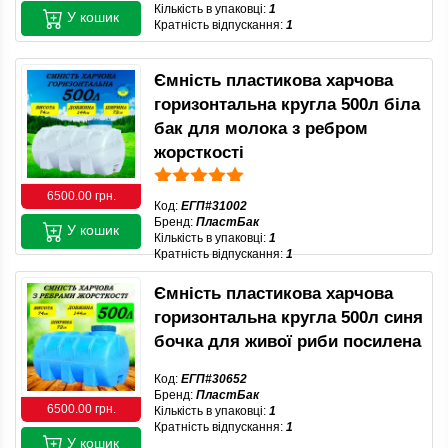
Кількість в упаковці:
1
У кошик
Кратність відпускання:
1
Ємність пластикова харчова
горизонтальна кругла 500л біла
бак для молока з ребром
жорсткості
6500.00 грн.
Код:
ЕГП#31002
Бренд:
ПластБак
У кошик
Кількість в упаковці:
1
Кратність відпускання:
1
Ємність пластикова харчова
горизонтальна кругла 500л синя
бочка для живої риби посилена
Код:
ЕГП#30652
Бренд:
ПластБак
6500.00 грн.
Кількість в упаковці:
1
Кратність відпускання:
1
У кошик