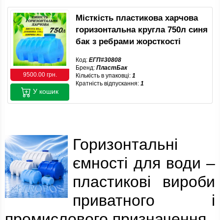
Місткість пластикова харчова
горизонтальна кругла 750л синя
бак з ребрами жорсткості
Код:
ЕГП#30808
Бренд:
ПластБак
9500.00 грн.
Кількість в упаковці:
1
Кратність відпускання:
1
У кошик
Горизонтальні
ємності для води –
пластикові вироби
приватного і
промислового призначення