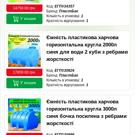
Код:
ЕГП#34357
14750.00 грн.
Бренд:
ПластБак
Кількість в упаковці:
1
У кошик
Кратність відпускання:
1
Ємність пластикова харчова
горизонтальна кругла 2000л
синя для води 2 куби з ребрами
жорсткості
Код:
ЕГП#30826
17650.00 грн.
Бренд:
ПластБак
Кількість в упаковці:
1
У кошик
Кратність відпускання:
1
Ємність пластикова харчова
горизонтальна кругла 3000л
синя бочка посилена з ребрами
жорсткості
Код:
ЕГП#30896