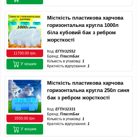
Місткість пластикова харчова
горизонтальна кругла 1000л
біла кубовий бак з ребром
жорсткості
Код:
ЕГП#32552
11700.00 грн.
Бренд:
ПластБак
Кількість в упаковці:
1
У кошик
Кратність відпускання:
1
Місткість пластикова харчова
горизонтальна кругла 250л синя
бак з ребром жорсткості
Код:
ЕГП#32331
Бренд:
ПластБак
3550.00 грн.
Кількість в упаковці:
1
Кратність відпускання:
1
У кошик