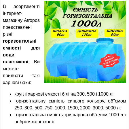
В асортименті
інтернет-
магазину Atropos
представлені
різні
горизонтальні
ємності для
води
пластикові
. Ви
можете
придбати такі
харчові баки:
круглі харчові ємкості білі на 300, 500 і 1000 л;
горизонтальну ємність синього кольору, об''ємом
250, 300, 500, 750, 1000, 1500, 2000, 3000, 5000 л;
горизонтальна ємність тришарова об''ємом 1000 л з
ребром жорсткості