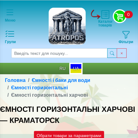
0
Меню
Каталог
товарів
Групи
Фільтри
RU
UA
Головна
Ємності і баки для води
Ємності горизонтальні
Ємності горизонтальні харчові
ЄМНОСТІ ГОРИЗОНТАЛЬНІ ХАРЧОВІ
— КРАМАТОРСК
Обрати товари за параметрами