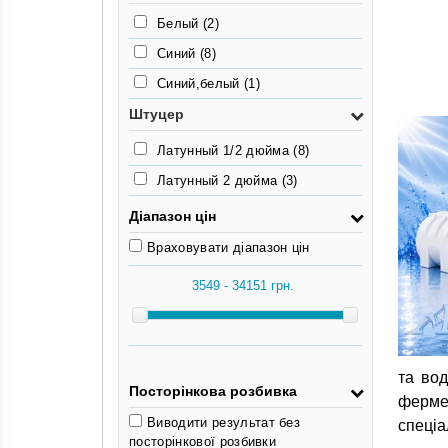
Белый
(2)
Синий
(8)
Синий,белый
(1)
Штуцер
Латунный 1/2 дюйма
(8)
Латунный 2 дюйма
(3)
Діапазон цін
Враховувати діапазон цін
та вод
Посторінкова розбивка
ферме
Виводити результат без
спеціа
посторінкової розбивки