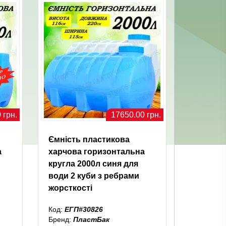
 грн.
17650.00 грн.
Ємність пластикова
а
харчова горизонтальна
кругла 2000л синя для
води 2 куби з ребрами
жорсткості
Код:
ЕГП#30826
Бренд:
ПластБак