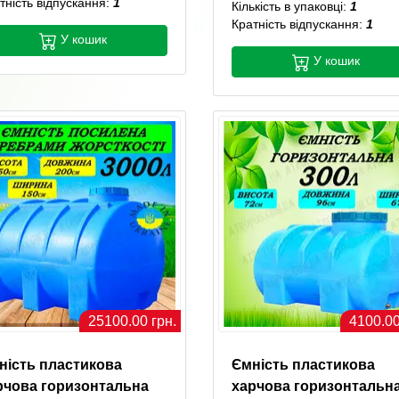
тність відпускання:
1
Кількість в упаковці:
1
Кратність відпускання:
1
У кошик
У кошик
25100.00 грн.
4100.00
ність пластикова
Ємність пластикова
рчова горизонтальна
харчова горизонтальн