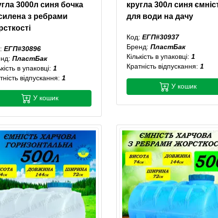
угла 3000л синя бочка
кругла 300л синя ємніс
силена з ребрами
для води на дачу
рсткості
Код:
ЕГП#30937
Бренд:
ПластБак
:
ЕГП#30896
Кількість в упаковці:
1
енд:
ПластБак
Кратність відпускання:
1
ькість в упаковці:
1
тність відпускання:
1
У кошик
У кошик