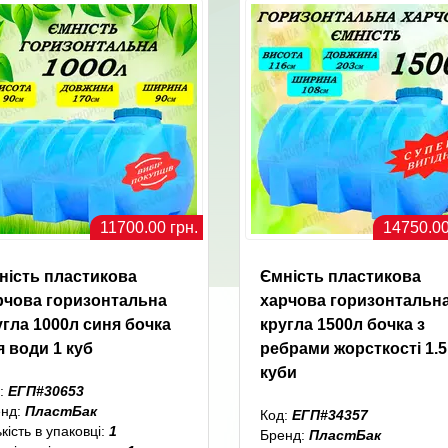
11700.00 грн.
14750.00
ність пластикова
Ємність пластикова
рчова горизонтальна
харчова горизонтальн
угла 1000л синя бочка
кругла 1500л бочка з
я води 1 куб
ребрами жорсткості 1.5
куби
:
ЕГП#30653
енд:
ПластБак
Код:
ЕГП#34357
ькість в упаковці:
1
Бренд:
ПластБак