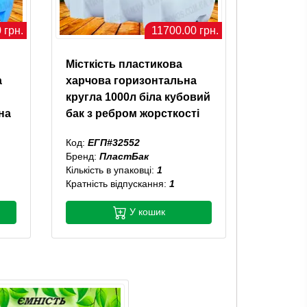
 грн.
11700.00 грн.
Місткість пластикова
а
харчова горизонтальна
кругла 1000л біла кубовий
на
бак з ребром жорсткості
Код:
ЕГП#32552
Бренд:
ПластБак
Кількість в упаковці:
1
Кратність відпускання:
1
У кошик