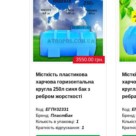
3550.00 грн.
Місткість пластикова
Містк
харчова горизонтальна
харчо
кругла 250л синя бак з
кругл
ребром жорсткості
ребра
Код:
ЕГП#32331
Код:
Е
Бренд:
ПластБак
Бренд
Кількість в упаковці:
1
Кількіс
Кратність відпускання:
1
Кратні