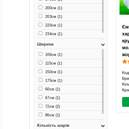
200см
(1)
203см
(1)
220см
(1)
Єм
ха
234см
(1)
кру
96см
(1)
Ширина
мо
жо
106см
(1)
115см
(1)
150см
(1)
Код
Бр
175см
(1)
Кіл
60см
(1)
Кра
67см
(1)
72см
(2)
86см
(1)
90см
(2)
Кількість шарів