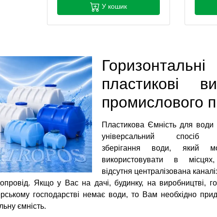
У кошик
Горизонтальні
пластикові в
промислового 
Пластикова Ємність для води
універсальний спосіб
зберігання води, який м
використовувати в місцях
відсутня централізована каналі
опровід. Якщо у Вас на дачі, будинку, на виробництві, го
рському господарстві немає води, то Вам необхідно при
льну ємність.