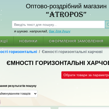
Оптово-роздрібний магазин
“ATROPOS”
я шукаю, наприклад,
бак для душу
КЦІЇ
НОВИНКИ
ОФОРМЛЕННЯ ЗАМОВЛЕННЯ
ості горизонтальні
Ємності горизонтальні харчові
ЄМНОСТІ ГОРИЗОНТАЛЬНІ ХАРЧО
Обрати товари за парамет
ання результатів пошуку