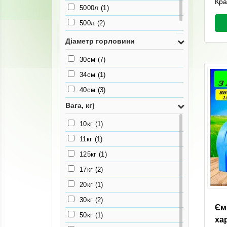
Кра
5000л
(1)
500л
(2)
750л
(1)
Діаметр горловини
30см
(7)
34см
(1)
40см
(3)
Вага, кг)
10кг
(1)
11кг
(1)
125кг
(1)
17кг
(2)
20кг
(1)
30кг
(2)
Єм
50кг
(1)
ха