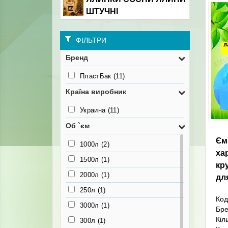
ШТУЧНІ
ФІЛЬТРИ
Бренд
ПластБак
(11)
Країна виробник
Украина
(11)
Об `єм
Єм
1000л
(2)
ха
1500л
(1)
кр
2000л
(1)
дл
250л
(1)
Код
3000л
(1)
Бр
Кіл
300л
(1)