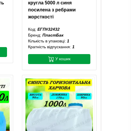
ть
кругла 5000 л синя
посилена з ребрами
жорсткості
Код:
ЕГП#32432
Бренд:
ПластБак
Кількість в упаковці:
1
Кратність відпускання:
1
У кошик