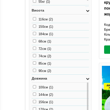
55кг
(1)
кр
по
80кг
(1)
Висота
жо
116см
(2)
Код
150см
(1)
Бр
184см
(1)
Кіл
Кра
68см
(1)
72см
(1)
74см
(2)
85см
(1)
90см
(2)
Довжина
100см
(1)
144см
(2)
156см
(1)
170см
(2)