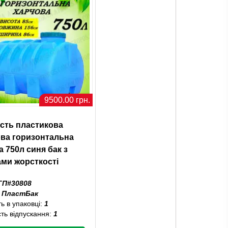
9500.00 грн.
ість пластикова
ва горизонтальна
а 750л синя бак з
ми жорсткості
ГП#30808
:
ПластБак
ть в упаковці:
1
сть відпускання:
1