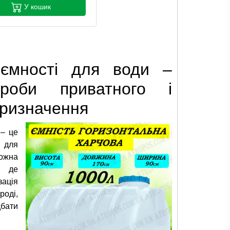
У кошик
 ємності для води –
ироби приватного і
призначення
 – це
 для
ожна
, де
зація
роді,
дбати