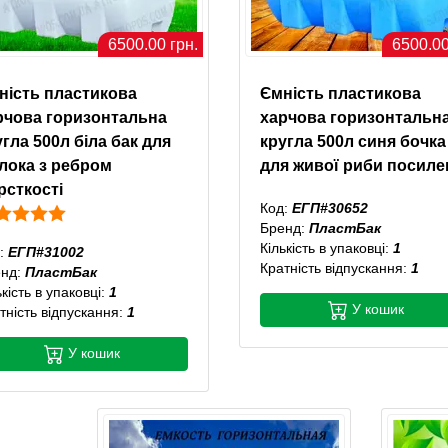
6500.00 грн.
6500.00
ність пластикова
Ємність пластикова
рчова горизонтальна
харчова горизонтальн
гла 500л біла бак для
кругла 500л синя бочка
лока з ребром
для живої риби посиле
рсткості
Код:
ЕГП#30652
Бренд:
ПластБак
Кількість в упаковці:
1
:
ЕГП#31002
Кратність відпускання:
1
енд:
ПластБак
ькість в упаковці:
1
У кошик
тність відпускання:
1
У кошик