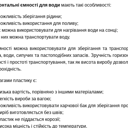
онтальні ємності для води
мають такі особливості:
ожливість зберігання рідини;
ожливість використання для поливу;
х можна використовувати для нагрівання води на сонці;
 них можна транспортувати воду.
мності можна використовувати для зберігання та транспор
, води, сипучих та пастоподібних запасів. Зручність гориз
ості і простоті транспортування, так як висота виробу дозво
рохідність.
гами пластику є:
изька вартість, порівняно з іншими матеріалами;
егкість вироби за вагою;
ожливість використовувати харчової бак для зберігання про
иріб виготовляється без швів;
ластик не піддається корозії;
исока міцність і стійкість до температури.