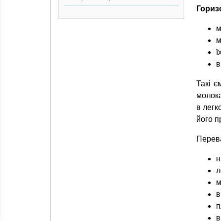
Гориз
м
м
ї
в
Такі є
молока
в легк
його п
Перева
н
л
м
в
п
в