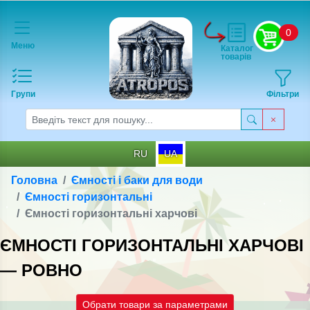
0
Меню
Каталог
товарів
Групи
Фільтри
RU
UA
Головна
Ємності і баки для води
Ємності горизонтальні
Ємності горизонтальні харчові
ЄМНОСТІ ГОРИЗОНТАЛЬНІ ХАРЧОВІ
— РОВНО
Обрати товари за параметрами