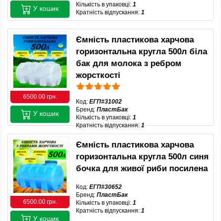
Кількість в упаковці:
1
У кошик
Кратність відпускання:
1
Ємність пластикова харчова
горизонтальна кругла 500л біла
бак для молока з ребром
жорсткості
6500.00 грн.
Код:
ЕГП#31002
Бренд:
ПластБак
У кошик
Кількість в упаковці:
1
Кратність відпускання:
1
Ємність пластикова харчова
горизонтальна кругла 500л синя
бочка для живої риби посилена
Код:
ЕГП#30652
Бренд:
ПластБак
6500.00 грн.
Кількість в упаковці:
1
Кратність відпускання:
1
У кошик