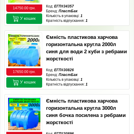
Код:
ЕГП#34357
14750.00 грн.
Бренд:
ПластБак
Кількість в упаковці:
1
У кошик
Кратність відпускання:
1
Ємність пластикова харчова
горизонтальна кругла 2000л
синя для води 2 куби з ребрами
жорсткості
Код:
ЕГП#30826
17650.00 грн.
Бренд:
ПластБак
Кількість в упаковці:
1
У кошик
Кратність відпускання:
1
Ємність пластикова харчова
горизонтальна кругла 3000л
синя бочка посилена з ребрами
жорсткості
Код:
ЕГП#30896