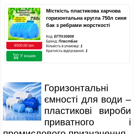
Місткість пластикова харчова
горизонтальна кругла 750л синя
бак з ребрами жорсткості
Код:
ЕГП#30808
Бренд:
ПластБак
9500.00 грн.
Кількість в упаковці:
1
Кратність відпускання:
1
У кошик
Горизонтальні
ємності для води –
пластикові вироби
приватного і
промислового призначення