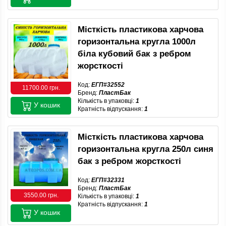
Місткість пластикова харчова
горизонтальна кругла 1000л
біла кубовий бак з ребром
жорсткості
Код:
ЕГП#32552
11700.00 грн.
Бренд:
ПластБак
Кількість в упаковці:
1
У кошик
Кратність відпускання:
1
Місткість пластикова харчова
горизонтальна кругла 250л синя
бак з ребром жорсткості
Код:
ЕГП#32331
Бренд:
ПластБак
3550.00 грн.
Кількість в упаковці:
1
Кратність відпускання:
1
У кошик