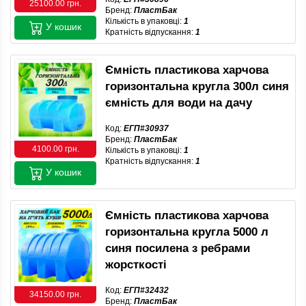
25100.00 грн.
Бренд:
ПластБак
Кількість в упаковці:
1
У кошик
Кратність відпускання:
1
Ємність пластикова харчова
горизонтальна кругла 300л синя
ємність для води на дачу
Код:
ЕГП#30937
Бренд:
ПластБак
4100.00 грн.
Кількість в упаковці:
1
Кратність відпускання:
1
У кошик
Ємність пластикова харчова
горизонтальна кругла 5000 л
синя посилена з ребрами
жорсткості
Код:
ЕГП#32432
34150.00 грн.
Бренд:
ПластБак