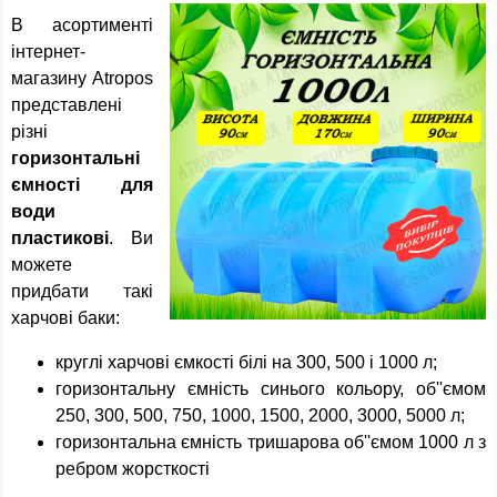
В асортименті
інтернет-
магазину Atropos
представлені
різні
горизонтальні
ємності для
води
пластикові
. Ви
можете
придбати такі
харчові баки:
круглі харчові ємкості білі на 300, 500 і 1000 л;
горизонтальну ємність синього кольору, об''ємом
250, 300, 500, 750, 1000, 1500, 2000, 3000, 5000 л;
горизонтальна ємність тришарова об''ємом 1000 л з
ребром жорсткості