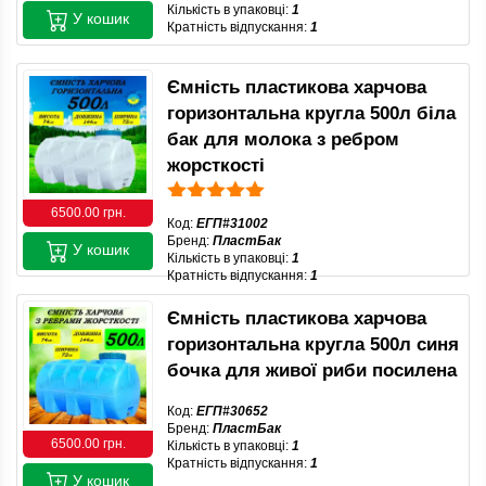
Кількість в упаковці:
1
У кошик
Кратність відпускання:
1
Ємність пластикова харчова
горизонтальна кругла 500л біла
бак для молока з ребром
жорсткості
6500.00 грн.
Код:
ЕГП#31002
Бренд:
ПластБак
У кошик
Кількість в упаковці:
1
Кратність відпускання:
1
Ємність пластикова харчова
горизонтальна кругла 500л синя
бочка для живої риби посилена
Код:
ЕГП#30652
Бренд:
ПластБак
6500.00 грн.
Кількість в упаковці:
1
Кратність відпускання:
1
У кошик