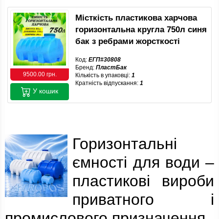
Місткість пластикова харчова
горизонтальна кругла 750л синя
бак з ребрами жорсткості
Код:
ЕГП#30808
Бренд:
ПластБак
9500.00 грн.
Кількість в упаковці:
1
Кратність відпускання:
1
У кошик
Горизонтальні
ємності для води –
пластикові вироби
приватного і
промислового призначення