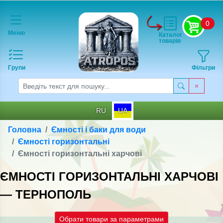
0
Меню
Каталог
товарів
Групи
Фільтри
RU
UA
Головна
Ємності і баки для води
Ємності горизонтальні
Ємності горизонтальні харчові
ЄМНОСТІ ГОРИЗОНТАЛЬНІ ХАРЧОВІ
— ТЕРНОПОЛЬ
Обрати товари за параметрами