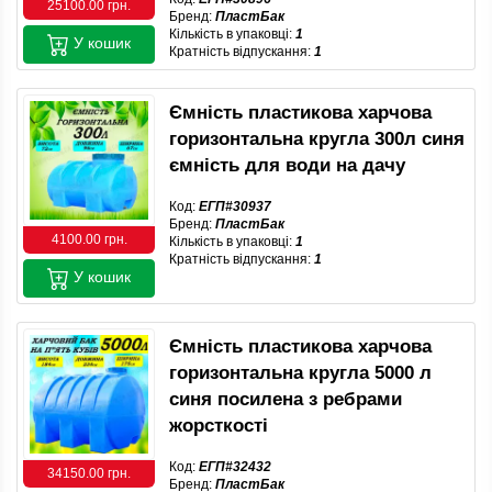
25100.00 грн.
Бренд:
ПластБак
Кількість в упаковці:
1
У кошик
Кратність відпускання:
1
Ємність пластикова харчова
горизонтальна кругла 300л синя
ємність для води на дачу
Код:
ЕГП#30937
Бренд:
ПластБак
4100.00 грн.
Кількість в упаковці:
1
Кратність відпускання:
1
У кошик
Ємність пластикова харчова
горизонтальна кругла 5000 л
синя посилена з ребрами
жорсткості
Код:
ЕГП#32432
34150.00 грн.
Бренд:
ПластБак