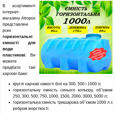
В асортименті
інтернет-
магазину Atropos
представлені
різні
горизонтальні
ємності для
води
пластикові
. Ви
можете
придбати такі
харчові баки:
круглі харчові ємкості білі на 300, 500 і 1000 л;
горизонтальну ємність синього кольору, об''ємом
250, 300, 500, 750, 1000, 1500, 2000, 3000, 5000 л;
горизонтальна ємність тришарова об''ємом 1000 л з
ребром жорсткості