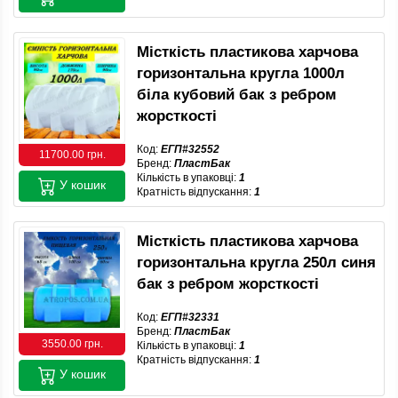
Місткість пластикова харчова
горизонтальна кругла 1000л
біла кубовий бак з ребром
жорсткості
Код:
ЕГП#32552
11700.00 грн.
Бренд:
ПластБак
Кількість в упаковці:
1
У кошик
Кратність відпускання:
1
Місткість пластикова харчова
горизонтальна кругла 250л синя
бак з ребром жорсткості
Код:
ЕГП#32331
Бренд:
ПластБак
3550.00 грн.
Кількість в упаковці:
1
Кратність відпускання:
1
У кошик