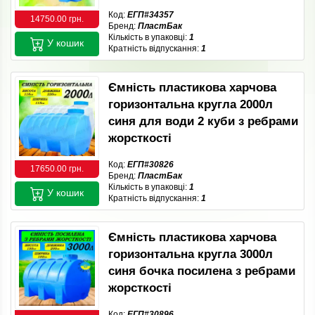
Код:
ЕГП#34357
14750.00 грн.
Бренд:
ПластБак
Кількість в упаковці:
1
У кошик
Кратність відпускання:
1
Ємність пластикова харчова
горизонтальна кругла 2000л
синя для води 2 куби з ребрами
жорсткості
Код:
ЕГП#30826
17650.00 грн.
Бренд:
ПластБак
Кількість в упаковці:
1
У кошик
Кратність відпускання:
1
Ємність пластикова харчова
горизонтальна кругла 3000л
синя бочка посилена з ребрами
жорсткості
Код:
ЕГП#30896