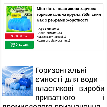
Місткість пластикова харчова
горизонтальна кругла 750л синя
бак з ребрами жорсткості
Код:
ЕГП#30808
Бренд:
ПластБак
9500.00 грн.
Кількість в упаковці:
1
Кратність відпускання:
1
У кошик
Горизонтальні
ємності для води –
пластикові вироби
приватного і
промислового призначення