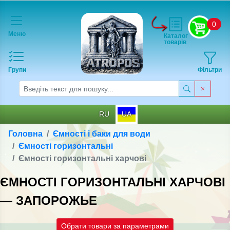
0
Меню
Каталог
товарів
Групи
Фільтри
RU
UA
Головна
Ємності і баки для води
Ємності горизонтальні
Ємності горизонтальні харчові
ЄМНОСТІ ГОРИЗОНТАЛЬНІ ХАРЧОВІ
— ЗАПОРОЖЬЕ
Обрати товари за параметрами