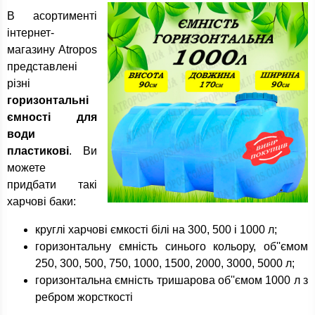
В асортименті
інтернет-
магазину Atropos
представлені
різні
горизонтальні
ємності для
води
пластикові
. Ви
можете
придбати такі
харчові баки:
круглі харчові ємкості білі на 300, 500 і 1000 л;
горизонтальну ємність синього кольору, об''ємом
250, 300, 500, 750, 1000, 1500, 2000, 3000, 5000 л;
горизонтальна ємність тришарова об''ємом 1000 л з
ребром жорсткості