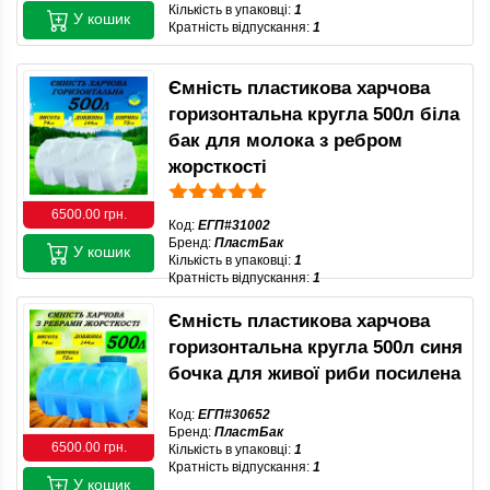
Кількість в упаковці:
1
У кошик
Кратність відпускання:
1
Ємність пластикова харчова
горизонтальна кругла 500л біла
бак для молока з ребром
жорсткості
6500.00 грн.
Код:
ЕГП#31002
Бренд:
ПластБак
У кошик
Кількість в упаковці:
1
Кратність відпускання:
1
Ємність пластикова харчова
горизонтальна кругла 500л синя
бочка для живої риби посилена
Код:
ЕГП#30652
Бренд:
ПластБак
6500.00 грн.
Кількість в упаковці:
1
Кратність відпускання:
1
У кошик