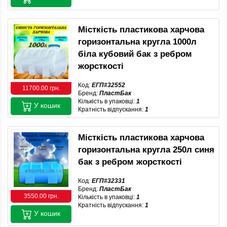
Місткість пластикова харчова
горизонтальна кругла 1000л
біла кубовий бак з ребром
жорсткості
Код:
ЕГП#32552
11700.00 грн.
Бренд:
ПластБак
Кількість в упаковці:
1
У кошик
Кратність відпускання:
1
Місткість пластикова харчова
горизонтальна кругла 250л синя
бак з ребром жорсткості
Код:
ЕГП#32331
Бренд:
ПластБак
3550.00 грн.
Кількість в упаковці:
1
Кратність відпускання:
1
У кошик