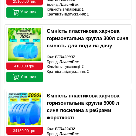
25100.00 грн.
Бренд:
ПластБак
Кількість в упаковці:
1
У кошик
Кратність відпускання:
1
Ємність пластикова харчова
горизонтальна кругла 300л синя
ємність для води на дачу
Код:
ЕГП#30937
Бренд:
ПластБак
4100.00 грн.
Кількість в упаковці:
1
Кратність відпускання:
1
У кошик
Ємність пластикова харчова
горизонтальна кругла 5000 л
синя посилена з ребрами
жорсткості
Код:
ЕГП#32432
34150.00 грн.
Бренд:
ПластБак