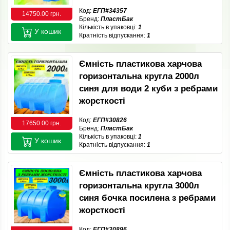
Код:
ЕГП#34357
14750.00 грн.
Бренд:
ПластБак
Кількість в упаковці:
1
У кошик
Кратність відпускання:
1
Ємність пластикова харчова
горизонтальна кругла 2000л
синя для води 2 куби з ребрами
жорсткості
Код:
ЕГП#30826
17650.00 грн.
Бренд:
ПластБак
Кількість в упаковці:
1
У кошик
Кратність відпускання:
1
Ємність пластикова харчова
горизонтальна кругла 3000л
синя бочка посилена з ребрами
жорсткості
Код:
ЕГП#30896