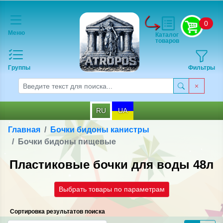
0
Меню
Каталог
товаров
Группы
Фильтры
RU
UA
Главная
Бочки бидоны канистры
Бочки бидоны пищевые
Пластиковые бочки для воды 48л
Выбрать товары по параметрам
Сортировка результатов поиска