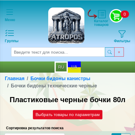
0
Меню
Каталог
товаров
Группы
Фильтры
RU
UA
Главная
Бочки бидоны канистры
Бочки бидоны технические черные
Пластиковые черные бочки 80л
Выбрать товары по параметрам
Сортировка результатов поиска