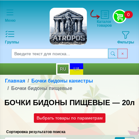
0
Меню
Каталог
товаров
Группы
Фильтры
RU
UA
Главная
Бочки бидоны канистры
Бочки бидоны пищевые
БОЧКИ БИДОНЫ ПИЩЕВЫЕ — 20л
Выбрать товары по параметрам
Сортировка результатов поиска