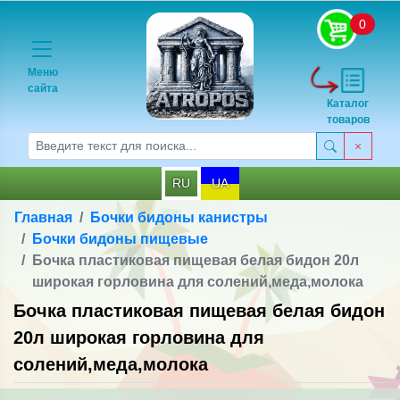
0
Меню
сайта
Каталог
товаров
RU
UA
Главная
Бочки бидоны канистры
Бочки бидоны пищевые
Бочка пластиковая пищевая белая бидон 20л
широкая горловина для солений,меда,молока
Бочка пластиковая пищевая белая бидон
20л широкая горловина для
солений,меда,молока