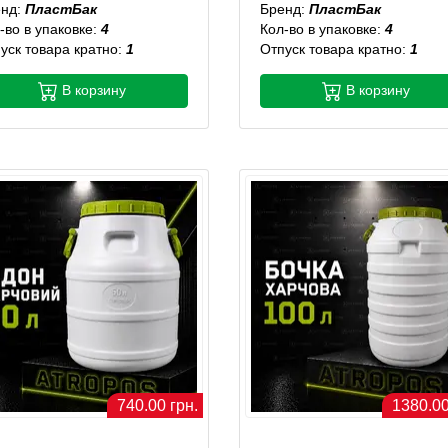
енд:
ПластБак
Бренд:
ПластБак
-во в упаковке:
4
Кол-во в упаковке:
4
уск товара кратно:
1
Отпуск товара кратно:
1
В корзину
В корзину
740.00 грн.
1380.00