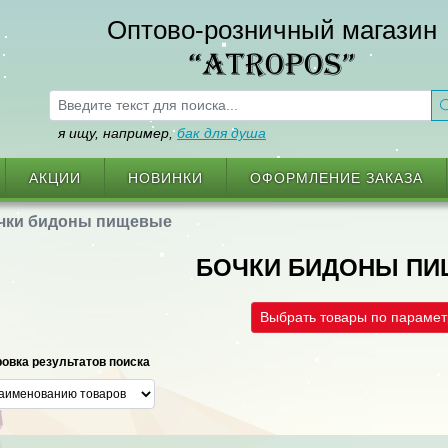
Оптово-розничный магазин
“ATROPOS”
я ищу, например,
бак для душа
АКЦИИ
НОВИНКИ
ОФОРМЛЕНИЕ ЗАКАЗА
чки бидоны пищевые
БОЧКИ БИДОНЫ П
Выбрать товары по параме
овка результатов поиска