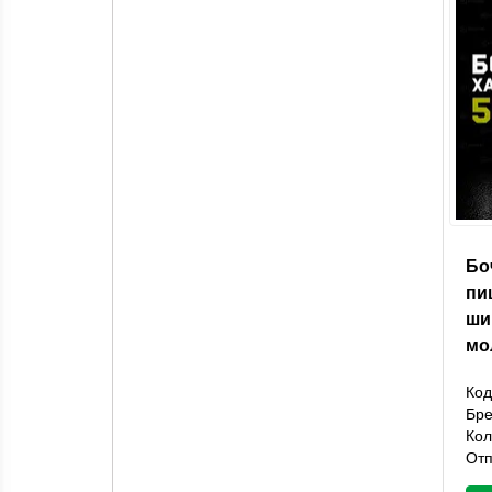
Бо
пи
ши
мо
Код
Бр
Кол
Отп