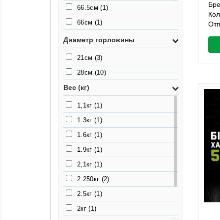
Бр
66.5см
(1)
Кол
66см
(1)
Отп
78.5см
(1)
Диаметр горловины
80см
(1)
21см
(3)
93см
(1)
28см
(10)
Вес (кг)
1,1кг
(1)
1.3кг
(1)
1.6кг
(1)
1.9кг
(1)
2,1кг
(1)
2.250кг
(2)
2.5кг
(1)
2кг
(1)