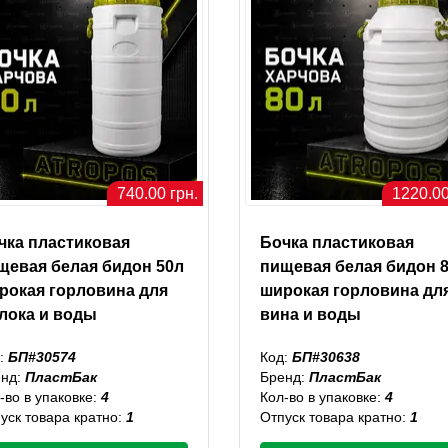
740.00 грн.
1220.00
чка пластиковая
Бочка пластиковая
щевая белая бидон 50л
пищевая белая бидон 
рокая горловина для
широкая горловина дл
лока и воды
вина и воды
:
БП#30574
Код:
БП#30638
енд:
ПластБак
Бренд:
ПластБак
-во в упаковке:
4
Кол-во в упаковке:
4
уск товара кратно:
1
Отпуск товара кратно:
1