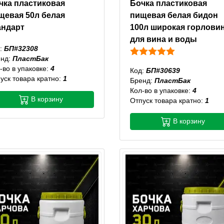
чка пластиковая
Бочка пластиковая
щевая 50л белая
пищевая белая бидон
андарт
100л широкая горлови
для вина и воды
:
БП#32308
енд:
ПластБак
-во в упаковке:
4
Код:
БП#30639
уск товара кратно:
1
Бренд:
ПластБак
Кол-во в упаковке:
4
В корзину
Отпуск товара кратно:
1
В корзину