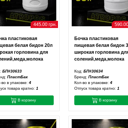
445.00 грн.
590.00
чка пластиковая
Бочка пластиковая
щевая белая бидон 20л
пищевая белая бидон 
рокая горловина для
широкая горловина дл
лений,меда,молока
солений,меда,молока
:
БП#30633
Код:
БП#30634
енд:
ПластБак
Бренд:
ПластБак
-во в упаковке:
4
Кол-во в упаковке:
4
уск товара кратно:
1
Отпуск товара кратно:
1
В корзину
В корзину