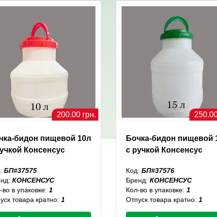
200.00 грн.
250.00
чка-бидон пищевой 10л
Бочка-бидон пищевой 
ручкой Консенсус
с ручкой Консенсус
:
БП#37575
Код:
БП#37576
енд:
КОНСЕНСУС
Бренд:
КОНСЕНСУС
-во в упаковке:
1
Кол-во в упаковке:
1
уск товара кратно:
1
Отпуск товара кратно:
1