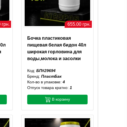
 грн.
655.00 грн.
Бочка пластиковая
30л
пищевая белая бидон 40л
я
широкая горловина для
воды,молока и засолки
Код:
БП#29694
Бренд:
ПластБак
Кол-во в упаковке:
4
Отпуск товара кратно:
1
В корзину