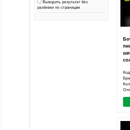
Выводить результат без
разбивки по страницам
Бо
пи
ши
со
Код
Бр
Кол
Отп