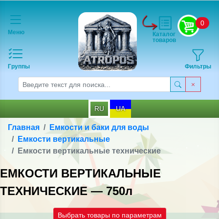
0
Меню
Каталог
товаров
Группы
Фильтры
RU
UA
Главная
Емкости и баки для воды
Емкости вертикальные
Емкости вертикальные технические
ЕМКОСТИ ВЕРТИКАЛЬНЫЕ
ТЕХНИЧЕСКИЕ — 750л
Выбрать товары по параметрам