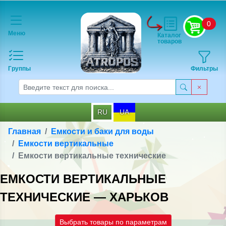
0
Меню
Каталог
товаров
Группы
Фильтры
RU
UA
Главная
Емкости и баки для воды
Емкости вертикальные
Емкости вертикальные технические
ЕМКОСТИ ВЕРТИКАЛЬНЫЕ
ТЕХНИЧЕСКИЕ — ХАРЬКОВ
Выбрать товары по параметрам