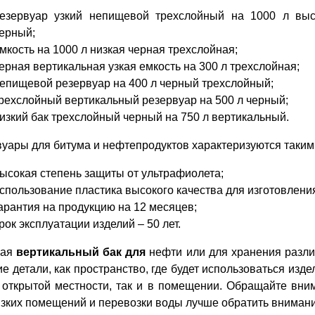
езервуар узкий непищевой трехслойный на 1000 л выс
ерный;
мкость на 1000 л низкая черная трехслойная;
ерная вертикальная узкая емкость на 300 л трехслойная;
епищевой резервуар на 400 л черный трехслойный;
рехслойный вертикальный резервуар на 500 л черный;
изкий бак трехслойный черный на 750 л вертикальный.
уары для битума и нефтепродуктов характеризуются таким
ысокая степень защиты от ультрафиолета;
спользование пластика высокого качества для изготовлени
арантия на продукцию на 12 месяцев;
рок эксплуатации изделий – 50 лет.
рая
вертикальный бак для
нефти или для хранения разли
ие детали, как пространство, где будет использоваться изд
а открытой местности, так и в помещении. Обращайте вни
зких помещений и перевозки воды лучше обратить вниман