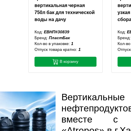
вертикальная черная
верти
750л бак для технической
узкая
воды на дачу
сбор
Код:
ЕВНП#30839
Код:
Е
Бренд:
ПластБак
Бренд
Кол-во в упаковке:
1
Кол-во
Отпуск товара кратно:
1
Отпуск
В корзину
Вертикальны
нефтепродукт
вместе с ин
«Atropos» в г.Х