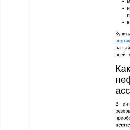
м
и
п
в
Купить
верти
на сай
всей т
Ка
не
ас
В инт
резер
приоб
нефте