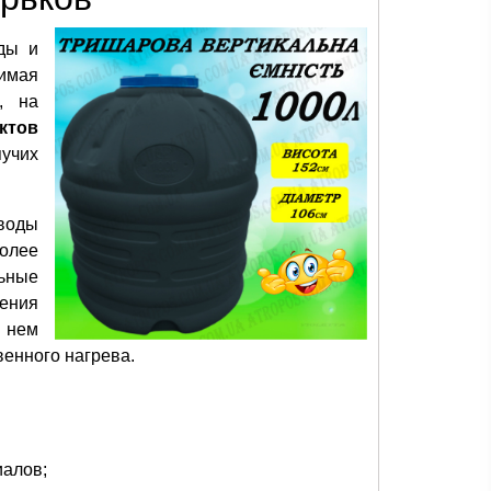
ды и
нимая
, на
ктов
пучих
воды
более
льные
ения
в нем
венного нагрева.
иалов;