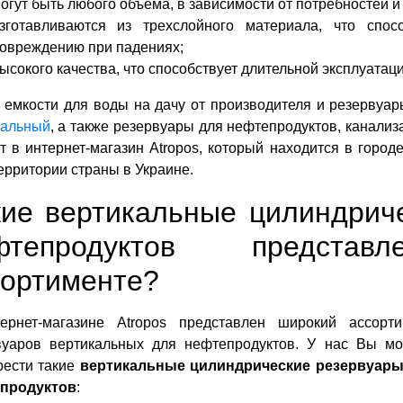
огут быть любого объема, в зависимости от потребностей и
зготавливаются из трехслойного материала, что спо
овреждению при падениях;
ысокого качества, что способствует длительной эксплуатаци
 емкости для воды на дачу от производителя и резервуа
кальный
, а также резервуары для нефтепродуктов, канали
т в интернет-магазин Atropos, который находится в город
ерритории страны в Украине.
кие вертикальные цилиндрич
фтепродуктов предс
сортименте?
ернет-магазине Atropos представлен широкий ассорти
вуаров вертикальных для нефтепродуктов. У нас Вы мо
рести такие
вертикальные цилиндрические резервуары
продуктов
: