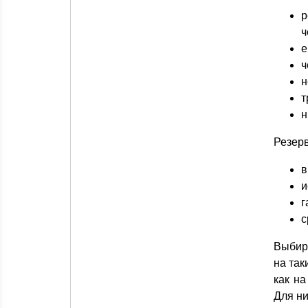
р
ч
е
ч
н
т
н
Резерв
в
и
г
с
Выби
на так
как н
Для ни