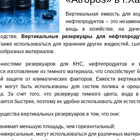
Вертикальная емкость для во
нефтепродуктов – это незаме
вещь в хозяйстве, на даче
водстве.
Вертикальные резервуары для нефтепроду
также использоваться для хранения других жидкостей, сы
ообразных материалов.
нностями резервуаров для КНС, нефтепродуктов и 
ся изготовление из темного материала, что способствует 
ой защите от климатических факторов. Емкости вертика
е могут быть использованы для систем полива и орош
да. За счет того, что резервуар темного цвета, вода 
ается быстрее, поэтому их удобно использовать для естест
щества вертикальных резервуаров в том, что они:
анимает меньшую площадь, чем горизонтальный;
ниверсальные, могут использоваться для различных матер