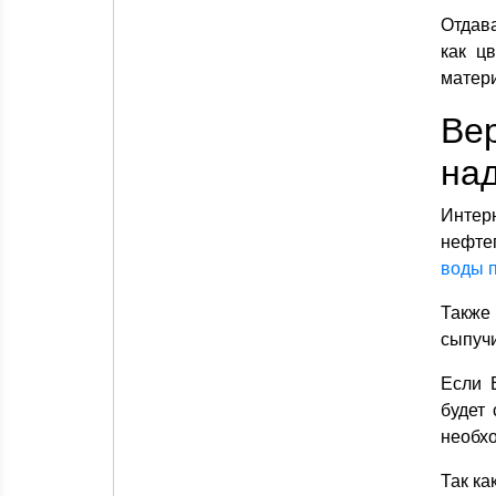
Отдава
как ц
матери
Ве
над
Интер
нефтеп
воды 
Также
сыпучи
Если 
будет
необхо
Так ка