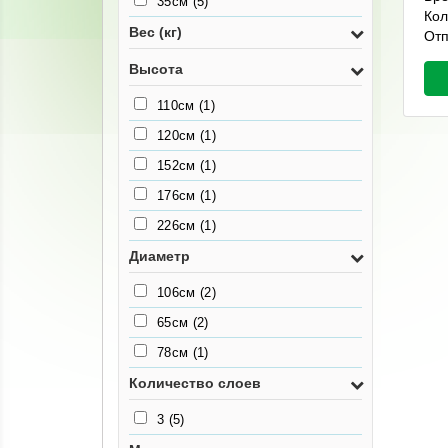
35см
(5)
Кол
Вес (кг)
Отп
Высота
110см
(1)
120см
(1)
152см
(1)
176см
(1)
226см
(1)
Диаметр
106см
(2)
65см
(2)
78см
(1)
Количество слоев
3
(5)