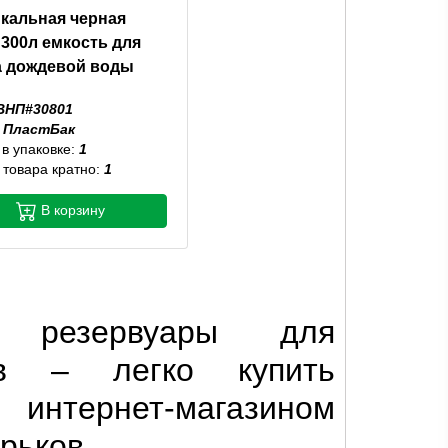
кальная черная
 300л емкость для
а дождевой воды
ВНП#30801
:
ПластБак
 в упаковке:
1
 товара кратно:
1
В корзину
е резервуары для
ов – легко купить
тернет-магазином
арьков