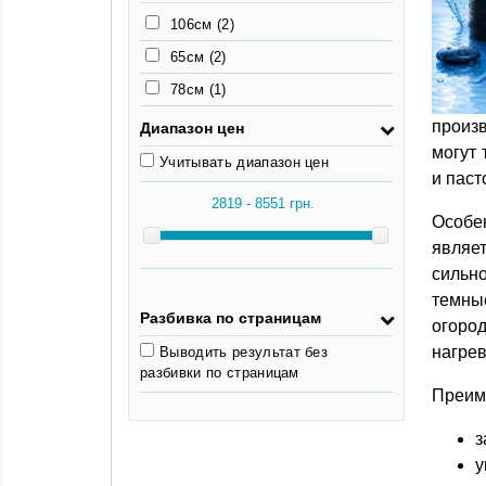
106см
(2)
65см
(2)
78см
(1)
произ
Диапазон цен
могут 
Учитывать диапазон цен
и паст
Особе
являет
сильн
темны
Разбивка по страницам
огоро
нагрев
Выводить результат без
разбивки по страницам
Преиму
з
у