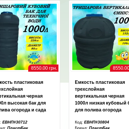
8550.00 грн.
8550.00
кость пластиковая
Емкость пластиковая
ехслойная
трехслойная
ртикальная черная
вертикальная черная
00л высокая бак для
1000л низкая кубовый 
лива огорода и сада
для полива огорода
:
ЕВНП#30712
Код:
ЕВНП#30804
енд:
ПластБак
Бренд:
ПластБак