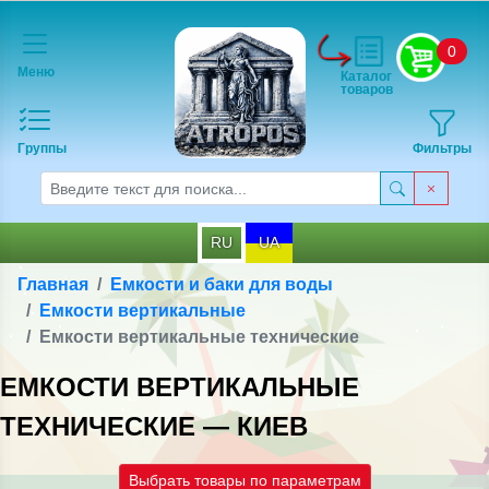
0
Меню
Каталог
товаров
Группы
Фильтры
RU
UA
Главная
Емкости и баки для воды
Емкости вертикальные
Емкости вертикальные технические
ЕМКОСТИ ВЕРТИКАЛЬНЫЕ
ТЕХНИЧЕСКИЕ — КИЕВ
Выбрать товары по параметрам