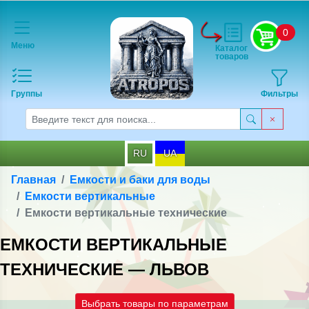
0
Меню
Каталог
товаров
Группы
Фильтры
RU
UA
Главная
Емкости и баки для воды
Емкости вертикальные
Емкости вертикальные технические
ЕМКОСТИ ВЕРТИКАЛЬНЫЕ
ТЕХНИЧЕСКИЕ — ЛЬВОВ
Выбрать товары по параметрам