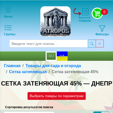
0
Меню
Каталог
товаров
Группы
Фильтры
RU
UA
Главная
Товары для сада и огорода
Сетка затеняющая
Сетка затеняющая 45%
СЕТКА ЗАТЕНЯЮЩАЯ 45% — ДНЕПР
Выбрать товары по параметрам
Сортировка результатов поиска