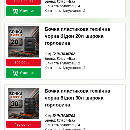
1320.00 грн.
Бренд:
ПластБак
Кількість в упаковці:
4
У кошик
Кратність відпускання:
1
Бочка пластикова технічна
чорна бідон 20л широка
горловина
Код:
БЧНП#30702
Бренд:
ПластБак
390.00 грн.
Кількість в упаковці:
1
Кратність відпускання:
1
У кошик
Бочка пластикова технічна
чорна бідон 30л широка
горловина
Код:
БЧНП#30703
Бренд:
ПластБак
490.00 грн.
Кількість в упаковці:
4
Кратність відпускання:
1