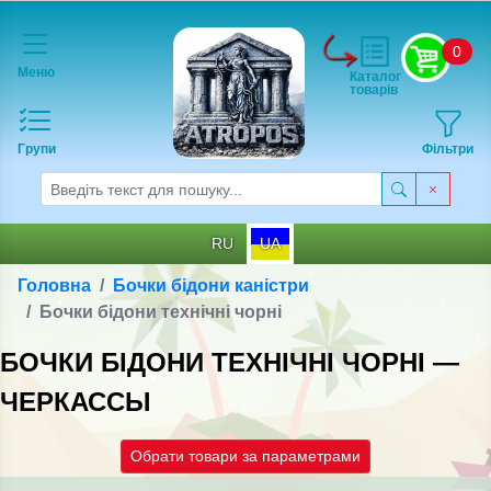
0
Меню
Каталог
товарів
Групи
Фільтри
RU
UA
Головна
Бочки бідони каністри
Бочки бідони технічні чорні
БОЧКИ БІДОНИ ТЕХНІЧНІ ЧОРНІ —
ЧЕРКАССЫ
Обрати товари за параметрами