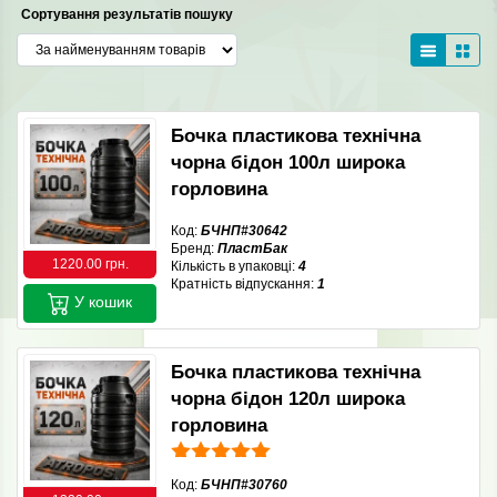
Сортування результатів пошуку
Бочка пластикова технічна
чорна бідон 100л широка
горловина
Код:
БЧНП#30642
Бренд:
ПластБак
1220.00 грн.
Кількість в упаковці:
4
Кратність відпускання:
1
У кошик
Бочка пластикова технічна
чорна бідон 120л широка
горловина
Код:
БЧНП#30760