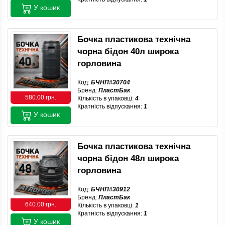
У кошик
Бочка пластикова технічна
чорна бідон 40л широка
горловина
Код:
БЧНП#30704
Бренд:
ПластБак
580.00 грн.
Кількість в упаковці:
4
Кратність відпускання:
1
У кошик
Бочка пластикова технічна
чорна бідон 48л широка
горловина
Код:
БЧНП#30912
Бренд:
ПластБак
640.00 грн.
Кількість в упаковці:
1
Кратність відпускання:
1
У кошик