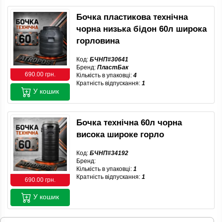
Бочка пластикова технічна
чорна низька бідон 60л широка
горловина
Код:
БЧНП#30641
Бренд:
ПластБак
690.00 грн.
Кількість в упаковці:
4
Кратність відпускання:
1
У кошик
Бочка технічна 60л чорна
висока широке горло
Код:
БЧНП#34192
Бренд:
Кількість в упаковці:
1
Кратність відпускання:
1
690.00 грн.
У кошик