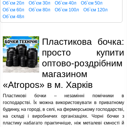
Об`єм 20л
Об`єм 30л
Об`єм 40л
Об`єм 50л
Об`єм 60л
Об`єм 80л
Об`єм 100л
Об`єм 120л
Об`єм 48л
Пластикова бочка:
просто купити
оптово-роздрібним
магазином
«Atropos» в м. Харків
Пластикові бочки – незамінні помічники в
господарстві. Їх можна використовувати в приватному
будинку, на городі, в селі, на фермерському господарстві,
на складі і виробничих організаціях. Чорні бочки з
пластику набагато практичніше, ніж металеві ємності й