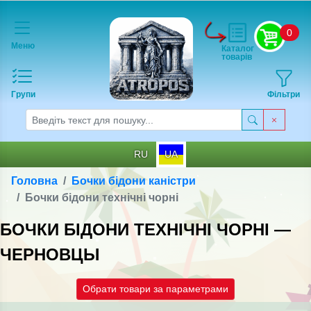
0
Меню
Каталог
товарів
Групи
Фільтри
RU
UA
Головна
Бочки бідони каністри
Бочки бідони технічні чорні
БОЧКИ БІДОНИ ТЕХНІЧНІ ЧОРНІ —
ЧЕРНОВЦЫ
Обрати товари за параметрами