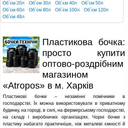
Об`єм 20л
Об`єм 30л
Об`єм 40л
Об`єм 50л
Об`єм 60л
Об`єм 80л
Об`єм 100л
Об`єм 120л
Об`єм 48л
Пластикова бочка:
просто купити
оптово-роздрібним
магазином
«Atropos» в м. Харків
Пластикові бочки – незамінні помічники в
господарстві. Їх можна використовувати в приватному
будинку, на городі, в селі, на фермерському господарстві,
на складі і виробничих організаціях. Чорні бочки з
пластику набагато практичніше, ніж металеві ємності й