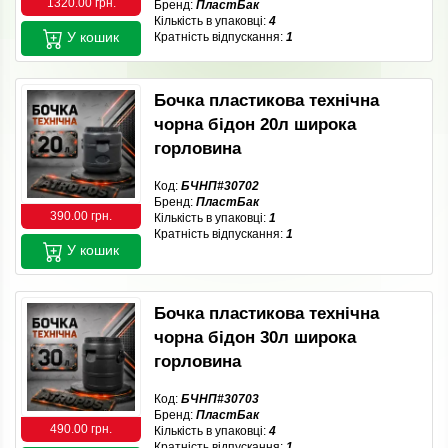
1320.00 грн.
Бренд:
ПластБак
Кількість в упаковці:
4
У кошик
Кратність відпускання:
1
Бочка пластикова технічна
чорна бідон 20л широка
горловина
Код:
БЧНП#30702
Бренд:
ПластБак
390.00 грн.
Кількість в упаковці:
1
Кратність відпускання:
1
У кошик
Бочка пластикова технічна
чорна бідон 30л широка
горловина
Код:
БЧНП#30703
Бренд:
ПластБак
490.00 грн.
Кількість в упаковці:
4
Кратність відпускання:
1