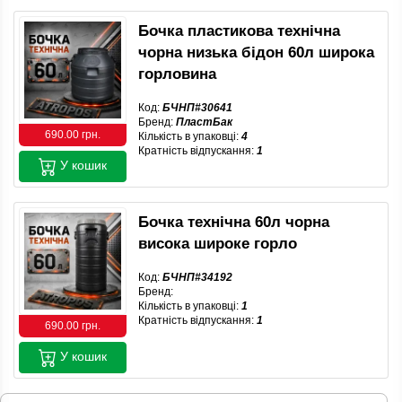
Бочка пластикова технічна
чорна низька бідон 60л широка
горловина
Код:
БЧНП#30641
Бренд:
ПластБак
690.00 грн.
Кількість в упаковці:
4
Кратність відпускання:
1
У кошик
Бочка технічна 60л чорна
висока широке горло
Код:
БЧНП#34192
Бренд:
Кількість в упаковці:
1
Кратність відпускання:
1
690.00 грн.
У кошик