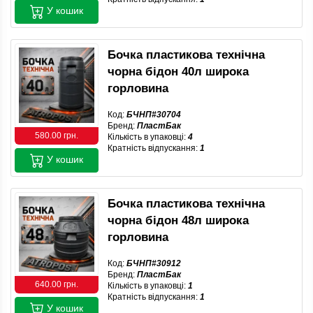
У кошик
Бочка пластикова технічна
чорна бідон 40л широка
горловина
Код:
БЧНП#30704
Бренд:
ПластБак
580.00 грн.
Кількість в упаковці:
4
Кратність відпускання:
1
У кошик
Бочка пластикова технічна
чорна бідон 48л широка
горловина
Код:
БЧНП#30912
Бренд:
ПластБак
640.00 грн.
Кількість в упаковці:
1
Кратність відпускання:
1
У кошик