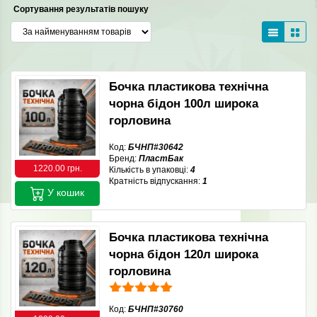
Сортування результатів пошуку
Бочка пластикова технічна
чорна бідон 100л широка
горловина
Код:
БЧНП#30642
Бренд:
ПластБак
1220.00 грн.
Кількість в упаковці:
4
Кратність відпускання:
1
У кошик
Бочка пластикова технічна
чорна бідон 120л широка
горловина
Код:
БЧНП#30760