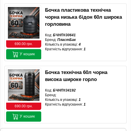
Бочка пластикова технічна
чорна низька бідон 60л широка
горловина
Код:
БЧНП#30641
Бренд:
ПластБак
690.00 грн.
Кількість в упаковці:
4
Кратність відпускання:
1
У кошик
Бочка технічна 60л чорна
висока широке горло
Код:
БЧНП#34192
Бренд:
Кількість в упаковці:
1
Кратність відпускання:
1
690.00 грн.
У кошик