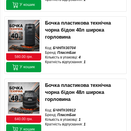
У кошик
Бочка пластикова технічна
чорна бідон 40л широка
горловина
Код:
БЧНП#30704
Бренд:
ПластБак
580.00 грн.
Кількість в упаковці:
4
Кратність відпускання:
1
У кошик
Бочка пластикова технічна
чорна бідон 48л широка
горловина
Код:
БЧНП#30912
Бренд:
ПластБак
640.00 грн.
Кількість в упаковці:
1
Кратність відпускання:
1
У кошик