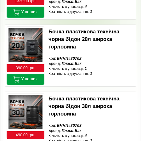
1320.00 грн.
Бренд:
ПластБак
Кількість в упаковці:
4
У кошик
Кратність відпускання:
1
Бочка пластикова технічна
чорна бідон 20л широка
горловина
Код:
БЧНП#30702
Бренд:
ПластБак
390.00 грн.
Кількість в упаковці:
1
Кратність відпускання:
1
У кошик
Бочка пластикова технічна
чорна бідон 30л широка
горловина
Код:
БЧНП#30703
Бренд:
ПластБак
490.00 грн.
Кількість в упаковці:
4
Кратність відпускання:
1