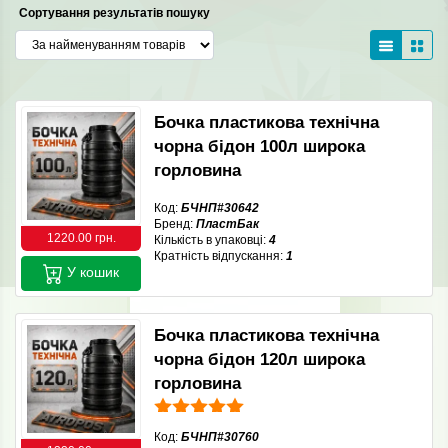
Сортування результатів пошуку
Бочка пластикова технічна
чорна бідон 100л широка
горловина
Код:
БЧНП#30642
Бренд:
ПластБак
1220.00 грн.
Кількість в упаковці:
4
Кратність відпускання:
1
У кошик
Бочка пластикова технічна
чорна бідон 120л широка
горловина
Код:
БЧНП#30760