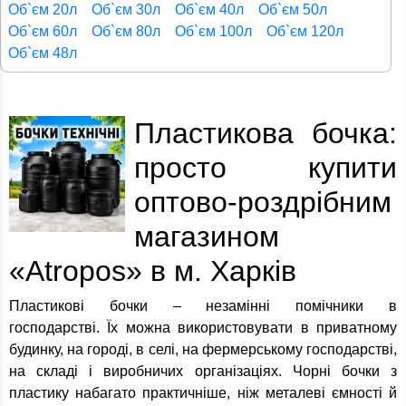
Об`єм 20л
Об`єм 30л
Об`єм 40л
Об`єм 50л
Об`єм 60л
Об`єм 80л
Об`єм 100л
Об`єм 120л
Об`єм 48л
Пластикова бочка:
просто купити
оптово-роздрібним
магазином
«Atropos» в м. Харків
Пластикові бочки – незамінні помічники в
господарстві. Їх можна використовувати в приватному
будинку, на городі, в селі, на фермерському господарстві,
на складі і виробничих організаціях. Чорні бочки з
пластику набагато практичніше, ніж металеві ємності й