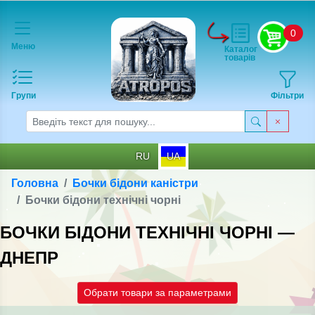
0
Меню
Каталог
товарів
Групи
Фільтри
RU
UA
Головна
Бочки бідони каністри
Бочки бідони технічні чорні
БОЧКИ БІДОНИ ТЕХНІЧНІ ЧОРНІ —
ДНЕПР
Обрати товари за параметрами