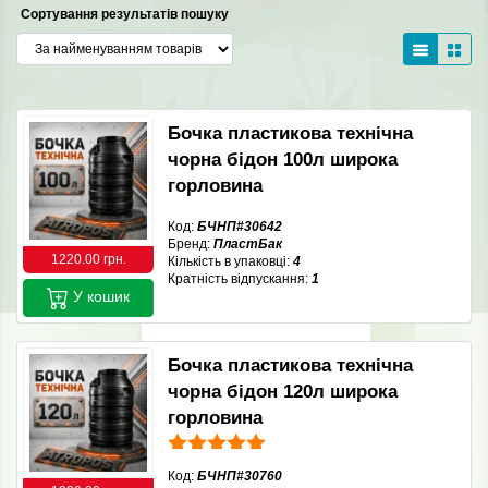
Сортування результатів пошуку
Бочка пластикова технічна
чорна бідон 100л широка
горловина
Код:
БЧНП#30642
Бренд:
ПластБак
1220.00 грн.
Кількість в упаковці:
4
Кратність відпускання:
1
У кошик
Бочка пластикова технічна
чорна бідон 120л широка
горловина
Код:
БЧНП#30760