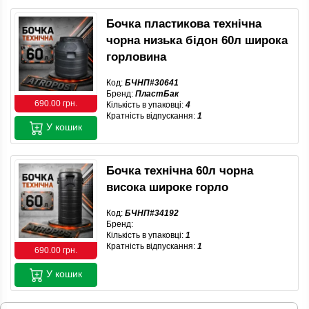
Бочка пластикова технічна
чорна низька бідон 60л широка
горловина
Код:
БЧНП#30641
Бренд:
ПластБак
690.00 грн.
Кількість в упаковці:
4
Кратність відпускання:
1
У кошик
Бочка технічна 60л чорна
висока широке горло
Код:
БЧНП#34192
Бренд:
Кількість в упаковці:
1
Кратність відпускання:
1
690.00 грн.
У кошик