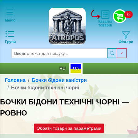
0
Меню
Каталог
товарів
Групи
Фільтри
RU
UA
Головна
Бочки бідони каністри
Бочки бідони технічні чорні
БОЧКИ БІДОНИ ТЕХНІЧНІ ЧОРНІ —
РОВНО
Обрати товари за параметрами