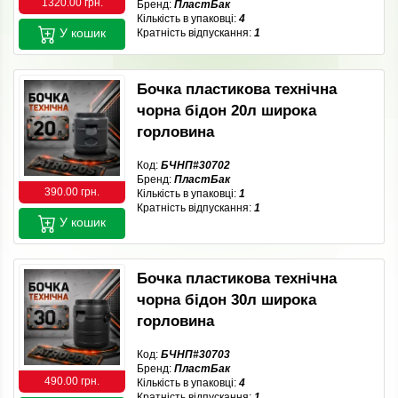
1320.00 грн.
Бренд:
ПластБак
Кількість в упаковці:
4
У кошик
Кратність відпускання:
1
Бочка пластикова технічна
чорна бідон 20л широка
горловина
Код:
БЧНП#30702
Бренд:
ПластБак
390.00 грн.
Кількість в упаковці:
1
Кратність відпускання:
1
У кошик
Бочка пластикова технічна
чорна бідон 30л широка
горловина
Код:
БЧНП#30703
Бренд:
ПластБак
490.00 грн.
Кількість в упаковці:
4
Кратність відпускання:
1