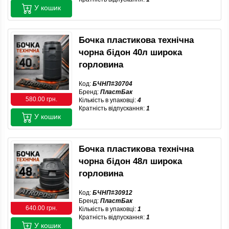
У кошик
Бочка пластикова технічна
чорна бідон 40л широка
горловина
Код:
БЧНП#30704
Бренд:
ПластБак
580.00 грн.
Кількість в упаковці:
4
Кратність відпускання:
1
У кошик
Бочка пластикова технічна
чорна бідон 48л широка
горловина
Код:
БЧНП#30912
Бренд:
ПластБак
640.00 грн.
Кількість в упаковці:
1
Кратність відпускання:
1
У кошик