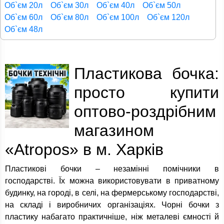
Об`єм 20л
Об`єм 30л
Об`єм 40л
Об`єм 50л
Об`єм 60л
Об`єм 80л
Об`єм 100л
Об`єм 120л
Об`єм 48л
Пластикова бочка:
просто купити
оптово-роздрібним
магазином
«Atropos» в м. Харків
Пластикові бочки – незамінні помічники в
господарстві. Їх можна використовувати в приватному
будинку, на городі, в селі, на фермерському господарстві,
на складі і виробничих організаціях. Чорні бочки з
пластику набагато практичніше, ніж металеві ємності й