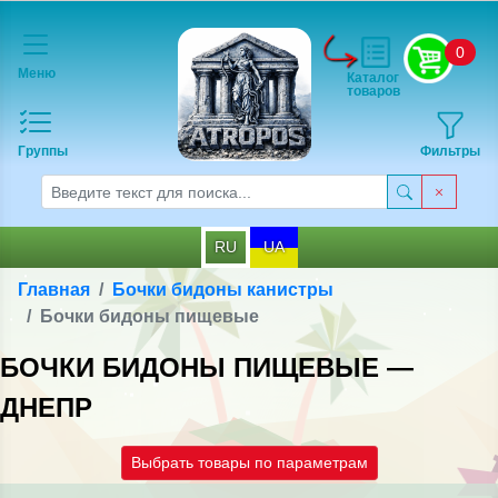
0
Меню
Каталог
товаров
Группы
Фильтры
RU
UA
Главная
Бочки бидоны канистры
Бочки бидоны пищевые
БОЧКИ БИДОНЫ ПИЩЕВЫЕ —
ДНЕПР
Выбрать товары по параметрам