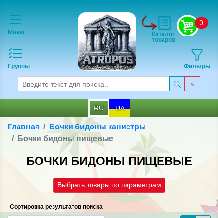
0
Меню
Каталог
товаров
Группы
Фильтры
RU
UA
Главная
Бочки бидоны канистры
Бочки бидоны пищевые
БОЧКИ БИДОНЫ ПИЩЕВЫЕ
Выбрать товары по параметрам
Сортировка результатов поиска