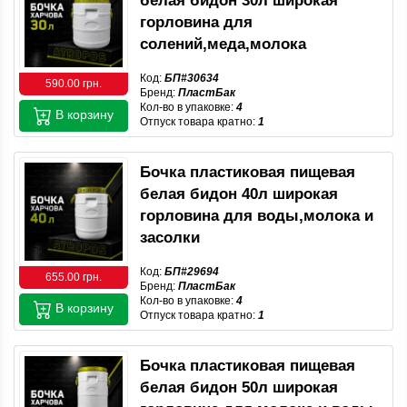
белая бидон 30л широкая
горловина для
солений,меда,молока
Код:
БП#30634
590.00 грн.
Бренд:
ПластБак
Кол-во в упаковке:
4
В корзину
Отпуск товара кратно:
1
Бочка пластиковая пищевая
белая бидон 40л широкая
горловина для воды,молока и
засолки
Код:
БП#29694
655.00 грн.
Бренд:
ПластБак
Кол-во в упаковке:
4
В корзину
Отпуск товара кратно:
1
Бочка пластиковая пищевая
белая бидон 50л широкая