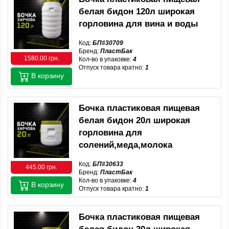
белая бидон 120л широкая
горловина для вина и воды
Код:
БП#30709
Бренд:
ПластБак
1580.00 грн.
Кол-во в упаковке:
4
Отпуск товара кратно:
1
В корзину
Бочка пластиковая пищевая
белая бидон 20л широкая
горловина для
солений,меда,молока
Код:
БП#30633
445.00 грн.
Бренд:
ПластБак
Кол-во в упаковке:
4
В корзину
Отпуск товара кратно:
1
Бочка пластиковая пищевая