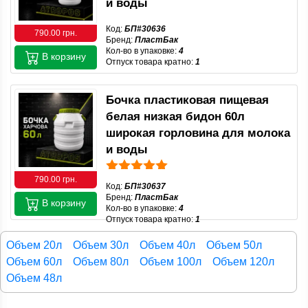
и воды
Код:
БП#30636
790.00 грн.
Бренд:
ПластБак
Кол-во в упаковке:
4
В корзину
Отпуск товара кратно:
1
Бочка пластиковая пищевая
белая низкая бидон 60л
широкая горловина для молока
и воды
790.00 грн.
Код:
БП#30637
Бренд:
ПластБак
В корзину
Кол-во в упаковке:
4
Отпуск товара кратно:
1
Объем 20л
Объем 30л
Объем 40л
Объем 50л
Объем 60л
Объем 80л
Объем 100л
Объем 120л
Объем 48л