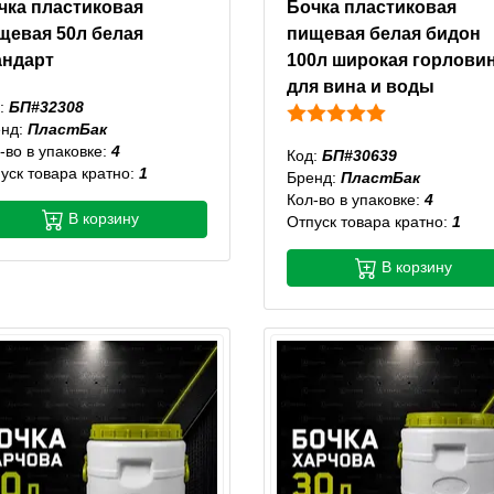
чка пластиковая
Бочка пластиковая
щевая 50л белая
пищевая белая бидон
андарт
100л широкая горлови
для вина и воды
:
БП#32308
енд:
ПластБак
-во в упаковке:
4
Код:
БП#30639
уск товара кратно:
1
Бренд:
ПластБак
Кол-во в упаковке:
4
В корзину
Отпуск товара кратно:
1
В корзину