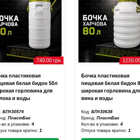
740.00 грн.
1220.00
чка пластиковая
Бочка пластиковая
щевая белая бидон 50л
пищевая белая бидон 
рокая горловина для
широкая горловина дл
лока и воды
вина и воды
:
БП#30574
Код:
БП#30638
енд:
ПластБак
Бренд:
ПластБак
-во в упаковке:
4
Кол-во в упаковке:
4
уск товара кратно:
1
Отпуск товара кратно:
1