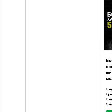
Бо
пи
ши
мо
Код
Бр
Кол
Отп