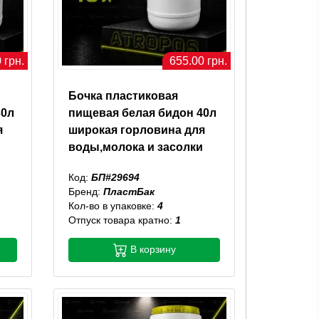
 грн.
655.00 грн.
Бочка пластиковая
30л
пищевая белая бидон 40л
я
широкая горловина для
воды,молока и засолки
Код:
БП#29694
Бренд:
ПластБак
Кол-во в упаковке:
4
Отпуск товара кратно:
1
В корзину