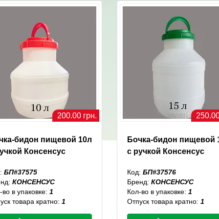
200.00 грн.
250.00
чка-бидон пищевой 10л
Бочка-бидон пищевой 
ручкой Консенсус
с ручкой Консенсус
:
БП#37575
Код:
БП#37576
енд:
КОНСЕНСУС
Бренд:
КОНСЕНСУС
-во в упаковке:
1
Кол-во в упаковке:
1
уск товара кратно:
1
Отпуск товара кратно:
1