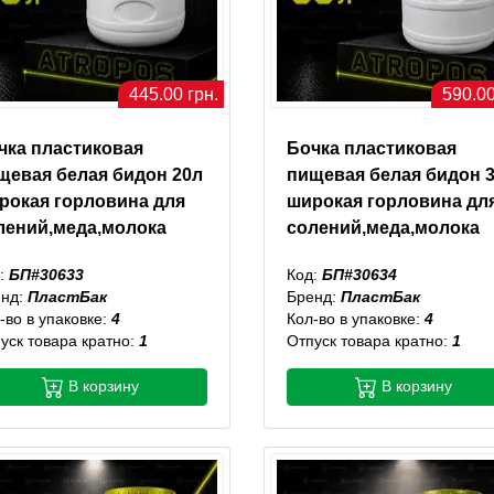
445.00 грн.
590.00
чка пластиковая
Бочка пластиковая
щевая белая бидон 20л
пищевая белая бидон 
рокая горловина для
широкая горловина дл
лений,меда,молока
солений,меда,молока
:
БП#30633
Код:
БП#30634
енд:
ПластБак
Бренд:
ПластБак
-во в упаковке:
4
Кол-во в упаковке:
4
уск товара кратно:
1
Отпуск товара кратно:
1
В корзину
В корзину