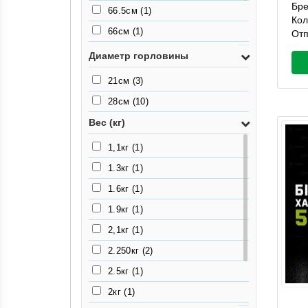
Бр
66.5см
(1)
Кол
66см
(1)
Отп
78.5см
(1)
Диаметр горловины
80см
(1)
21см
(3)
93см
(1)
28см
(10)
Вес (кг)
1,1кг
(1)
1.3кг
(1)
1.6кг
(1)
1.9кг
(1)
2,1кг
(1)
2.250кг
(2)
2.5кг
(1)
2кг
(1)