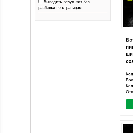
Выводить результат без
разбивки по страницам
Бо
пи
ши
со
Код
Бр
Кол
Отп