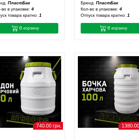
енд:
ПластБак
Бренд:
ПластБак
-во в упаковке:
4
Кол-во в упаковке:
4
уск товара кратно:
1
Отпуск товара кратно:
1
В корзину
В корзину
740.00 грн.
1380.00