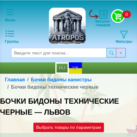
0
Меню
Каталог
товаров
Группы
Фильтры
RU
UA
Главная
Бочки бидоны канистры
Бочки бидоны технические черные
БОЧКИ БИДОНЫ ТЕХНИЧЕСКИЕ
ЧЕРНЫЕ — ЛЬВОВ
Выбрать товары по параметрам