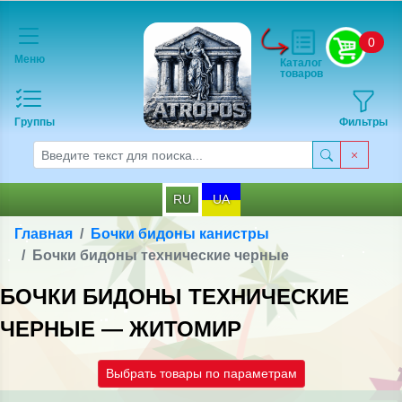
0
Меню
Каталог
товаров
Группы
Фильтры
RU
UA
Главная
Бочки бидоны канистры
Бочки бидоны технические черные
БОЧКИ БИДОНЫ ТЕХНИЧЕСКИЕ
ЧЕРНЫЕ — ЖИТОМИР
Выбрать товары по параметрам