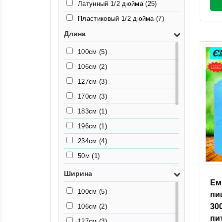
Латунный 1/2 дюйма
(25)
Пластиковый 1/2 дюйма
(7)
Длина
100см
(5)
106см
(2)
127см
(3)
170см
(3)
183см
(1)
196см
(1)
234см
(4)
50м
(1)
50см
(1)
Ширина
Ем
55.5см
(2)
100см
(5)
пи
63см
(2)
30
106см
(2)
65см
(2)
пи
127см
(3)