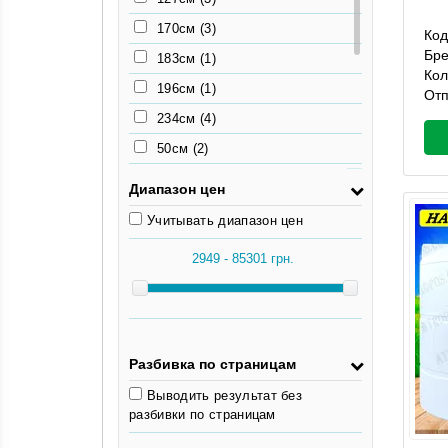
68см
(2)
170см
(3)
Код
76см
(2)
Бр
183см
(1)
Кол
77см
(2)
196см
(1)
Отп
78см
(1)
234см
(4)
50см
(2)
55.5см
(2)
Диапазон цен
63см
(2)
Учитывать диапазон цен
65см
(2)
68см
(2)
76см
(2)
77см
(2)
78см
(1)
Разбивка по страницам
Выводить результат без
разбивки по страницам