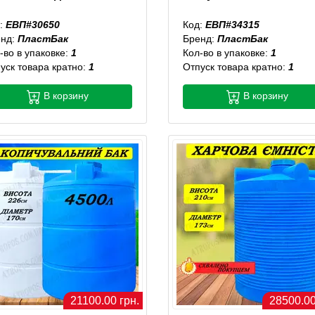
:
ЕВП#30650
Код:
ЕВП#34315
енд:
ПластБак
Бренд:
ПластБак
-во в упаковке:
1
Кол-во в упаковке:
1
уск товара кратно:
1
Отпуск товара кратно:
1
В корзину
В корзину
21100.00 грн.
28500.00