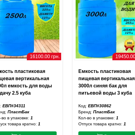
16100.00 грн.
19450.00
кость пластиковая
Емкость пластиковая
щевая вертикальная
пищевая вертикальная
00л емкость для воды
3000л синяя бак для
дачу 2.5 куба
питьевой воды 3 куба
:
ЕВП#34311
Код:
ЕВП#30862
енд:
ПластБак
Бренд:
ПластБак
-во в упаковке:
1
Кол-во в упаковке:
1
уск товара кратно:
1
Отпуск товара кратно:
1