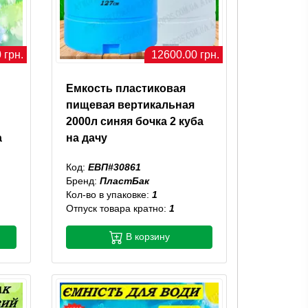
 грн.
12600.00 грн.
Емкость пластиковая
пищевая вертикальная
2000л синяя бочка 2 куба
а
на дачу
Код:
ЕВП#30861
Бренд:
ПластБак
Кол-во в упаковке:
1
Отпуск товара кратно:
1
В корзину