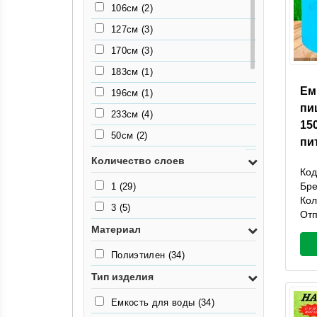
106см
(2)
9кг
(2)
182см
(2)
127см
(3)
184см
(1)
170см
(3)
200см
(2)
183см
(1)
210см
(1)
Ем
196см
(1)
218см
(1)
пи
233см
(4)
15
222см
(2)
50см
(2)
пи
225см
(1)
55.5см
(2)
Количество слоев
226см
(2)
Код
63см
(2)
Бр
1
(29)
265см
(2)
65см
(2)
Кол
3
(5)
270см
(1)
Отп
68см
(2)
Материал
327см
(1)
76см
(2)
390см
(1)
Полиэтилен
(34)
77см
(2)
Тип изделия
78см
(1)
Емкость для воды
(34)