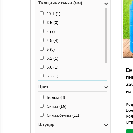
Толщина стенки (мм)
10.1
(1)
3.5
(3)
4
(7)
4.5
(4)
5
(8)
5,2
(1)
5,6
(1)
Ем
6.2
(1)
пи
25
6.3
(1)
Цвет
на 
8
(1)
Белый
(8)
9
(1)
Код
Синий
(15)
Бр
Синий,белый
(11)
Кол
Отп
Штуцер