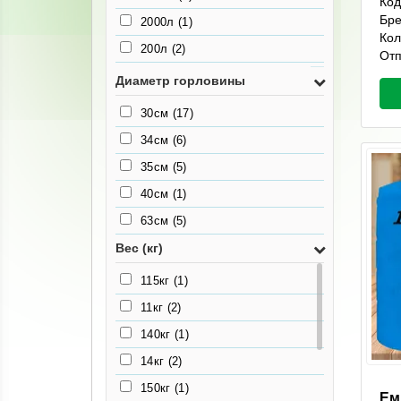
Код
Бр
2000л
(1)
Кол
200л
(2)
Отп
2500л
(1)
Диаметр горловины
3000л
(1)
30см
(17)
300л
(5)
34см
(6)
3500л
(1)
35см
(5)
4000л
(1)
40см
(1)
4500л
(1)
63см
(5)
5000л
(1)
Вес (кг)
500л
(3)
115кг
(1)
7000л
(1)
11кг
(2)
7500л
(1)
140кг
(1)
750л
(3)
14кг
(2)
150кг
(1)
Ем