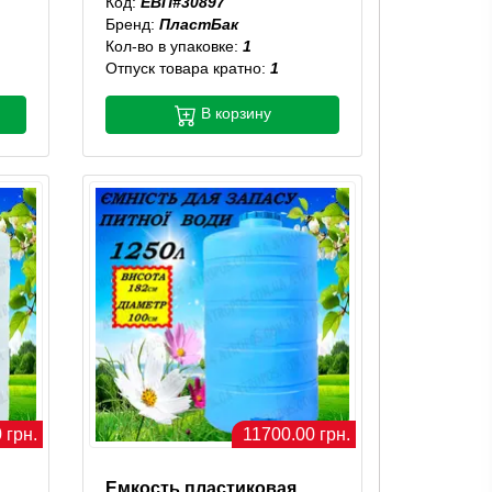
Код:
ЕВП#30897
Бренд:
ПластБак
Кол-во в упаковке:
1
Отпуск товара кратно:
1
В корзину
 грн.
11700.00 грн.
Емкость пластиковая