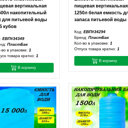
щевая вертикальная
пищевая вертикальная
500л накопительный
1250л белая емкость д
к для питьевой воды
запаса питьевой воды
,5 кубов
Код:
ЕВП#34294
Бренд:
ПластБак
:
ЕВП#34349
Кол-во в упаковке:
1
енд:
ПластБак
Отпуск товара кратно:
1
-во в упаковке:
1
уск товара кратно:
1
В корзину
В корзину