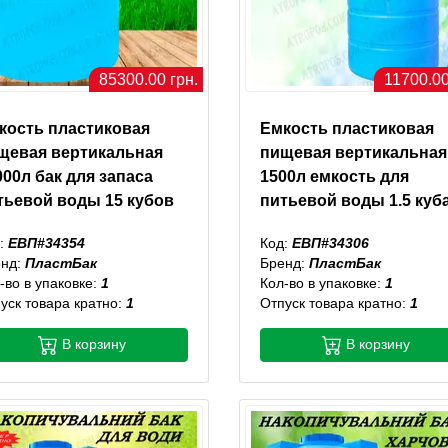
85300.00 грн.
11700.00
кость пластиковая
Емкость пластиковая
щевая вертикальная
пищевая вертикальная
000л бак для запаса
1500л емкость для
тьевой воды 15 кубов
питьевой воды 1.5 куб
:
ЕВП#34354
Код:
ЕВП#34306
енд:
ПластБак
Бренд:
ПластБак
-во в упаковке:
1
Кол-во в упаковке:
1
уск товара кратно:
1
Отпуск товара кратно:
1
В корзину
В корзину