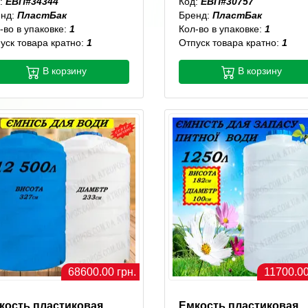
:
ЕВП#34344
Код:
ЕВП#30757
енд:
ПластБак
Бренд:
ПластБак
-во в упаковке:
1
Кол-во в упаковке:
1
уск товара кратно:
1
Отпуск товара кратно:
1
В корзину
В корзину
68600.00 грн.
11700.00
кость пластиковая
Емкость пластиковая