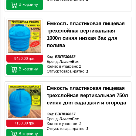
В корзину
Емкость пластиковая пищевая
трехслойная вертикальная
1000л синяя низкая бак для
полива
Код:
ЕВП#30658
9420.00 грн.
Бренд:
ПластБак
Кол-во в упаковке:
1
В корзину
Отпуск товара кратно:
1
Емкость пластиковая пищевая
трехслойная вертикальная 750л
синяя для сада дачи и огорода
Код:
ЕВП#30657
Бренд:
ПластБак
7150.00 грн.
Кол-во в упаковке:
1
Отпуск товара кратно:
1
В корзину