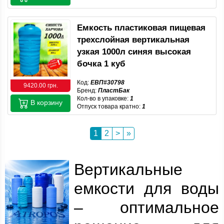
Емкость пластиковая пищевая
трехслойная вертикальная
узкая 1000л синяя высокая
бочка 1 куб
Код:
ЕВП#30798
9420.00 грн.
Бренд:
ПластБак
Кол-во в упаковке:
1
В корзину
Отпуск товара кратно:
1
1
2
>
»
Вертикальные
емкости для воды
– оптимальное