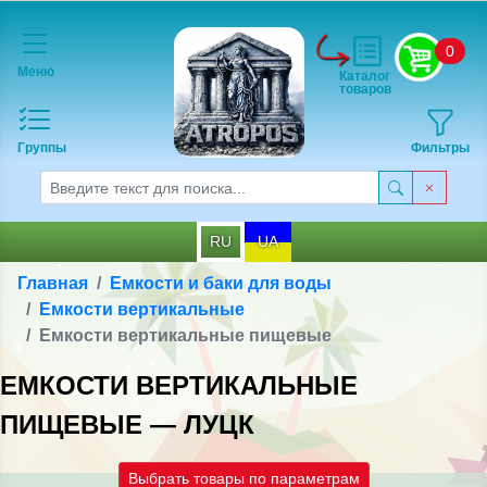
0
Меню
Каталог
товаров
Группы
Фильтры
RU
UA
Главная
Емкости и баки для воды
Емкости вертикальные
Емкости вертикальные пищевые
ЕМКОСТИ ВЕРТИКАЛЬНЫЕ
ПИЩЕВЫЕ — ЛУЦК
Выбрать товары по параметрам