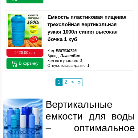
Емкость пластиковая пищевая
трехслойная вертикальная
узкая 1000л синяя высокая
бочка 1 куб
Код:
ЕВП#30798
9420.00 грн.
Бренд:
ПластБак
Кол-во в упаковке:
1
В корзину
Отпуск товара кратно:
1
1
2
>
»
Вертикальные
емкости для воды
– оптимальное