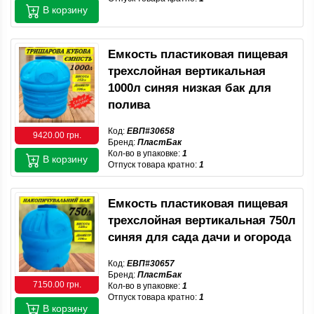
В корзину
Емкость пластиковая пищевая
трехслойная вертикальная
1000л синяя низкая бак для
полива
Код:
ЕВП#30658
9420.00 грн.
Бренд:
ПластБак
Кол-во в упаковке:
1
В корзину
Отпуск товара кратно:
1
Емкость пластиковая пищевая
трехслойная вертикальная 750л
синяя для сада дачи и огорода
Код:
ЕВП#30657
Бренд:
ПластБак
7150.00 грн.
Кол-во в упаковке:
1
Отпуск товара кратно:
1
В корзину