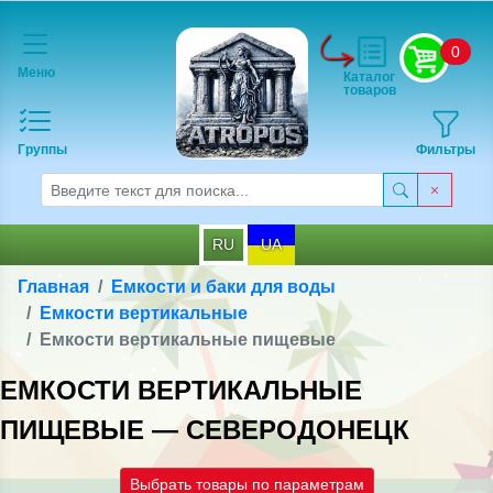
0
Меню
Каталог
товаров
Группы
Фильтры
RU
UA
Главная
Емкости и баки для воды
Емкости вертикальные
Емкости вертикальные пищевые
ЕМКОСТИ ВЕРТИКАЛЬНЫЕ
ПИЩЕВЫЕ — СЕВЕРОДОНЕЦК
Выбрать товары по параметрам