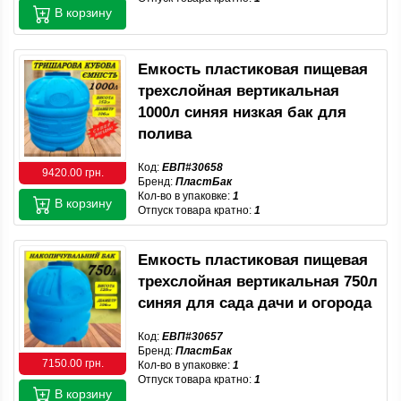
В корзину
Емкость пластиковая пищевая
трехслойная вертикальная
1000л синяя низкая бак для
полива
Код:
ЕВП#30658
9420.00 грн.
Бренд:
ПластБак
Кол-во в упаковке:
1
В корзину
Отпуск товара кратно:
1
Емкость пластиковая пищевая
трехслойная вертикальная 750л
синяя для сада дачи и огорода
Код:
ЕВП#30657
Бренд:
ПластБак
7150.00 грн.
Кол-во в упаковке:
1
Отпуск товара кратно:
1
В корзину