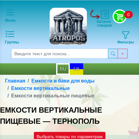
0
Меню
Каталог
товаров
Группы
Фильтры
RU
UA
Главная
Емкости и баки для воды
Емкости вертикальные
Емкости вертикальные пищевые
ЕМКОСТИ ВЕРТИКАЛЬНЫЕ
ПИЩЕВЫЕ — ТЕРНОПОЛЬ
Выбрать товары по параметрам