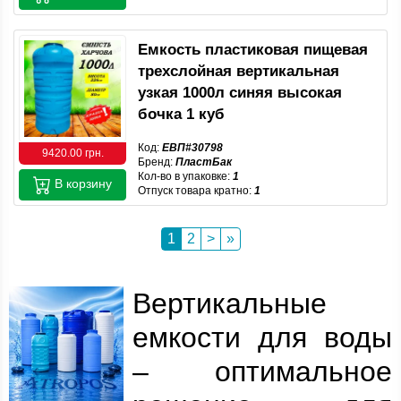
Емкость пластиковая пищевая
трехслойная вертикальная
узкая 1000л синяя высокая
бочка 1 куб
Код:
ЕВП#30798
9420.00 грн.
Бренд:
ПластБак
Кол-во в упаковке:
1
В корзину
Отпуск товара кратно:
1
1
2
>
»
Вертикальные
емкости для воды
– оптимальное