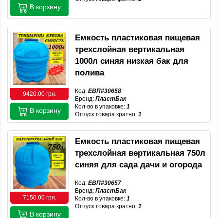
В корзину
Емкость пластиковая пищевая
трехслойная вертикальная
1000л синяя низкая бак для
полива
Код:
ЕВП#30658
9420.00 грн.
Бренд:
ПластБак
Кол-во в упаковке:
1
В корзину
Отпуск товара кратно:
1
Емкость пластиковая пищевая
трехслойная вертикальная 750л
синяя для сада дачи и огорода
Код:
ЕВП#30657
Бренд:
ПластБак
7150.00 грн.
Кол-во в упаковке:
1
Отпуск товара кратно:
1
В корзину