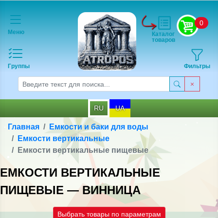
0
Меню
Каталог
товаров
Группы
Фильтры
RU
UA
Главная
Емкости и баки для воды
Емкости вертикальные
Емкости вертикальные пищевые
ЕМКОСТИ ВЕРТИКАЛЬНЫЕ
ПИЩЕВЫЕ — ВИННИЦА
Выбрать товары по параметрам