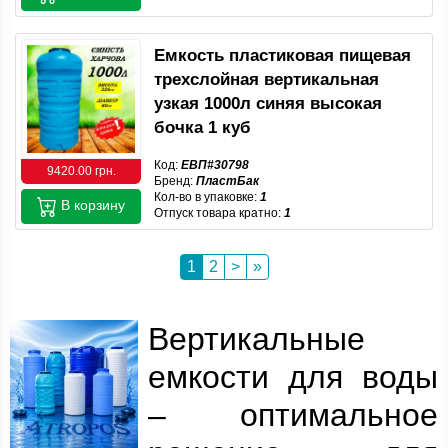
Емкость пластиковая пищевая
трехслойная вертикальная
узкая 1000л синяя высокая
бочка 1 куб
Код:
ЕВП#30798
9420.00 грн.
Бренд:
ПластБак
Кол-во в упаковке:
1
В корзину
Отпуск товара кратно:
1
1
2
>
»
Вертикальные
емкости для воды
– оптимальное